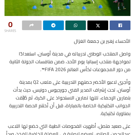
0
SHARES
الأحساء زهير بن جمعة الغزال
واصل المنتخب الوطني تدريباته في مدينة أوستن، استعدادًا
لمواجهة منتخب إسبانيا يوم الأحد، ضمن منافسات الجولة الثانية
من دور المجموعات لكأس العالم FIFA 2026™️.
وأجرى لاعبو الأخضر حصتهم التدريبية على ملعب Q2 بمدينة
أوستن، تحت إشراف المدير الفني جورجيوس دونيس، حيث بدأت
بتمارين الإحماء، تلتها تمارين الاستحواذ على الكرة، ثم طُبّقت
الجوانب التكتيكية الخاصة بالمباراة، قبل أن تُختتم الحصة التدريبية
بمناورة تكتيكية.
على صعيد متصل، أظهرت الفحوصات الطبية التي خضع لها اللاعب
عبدالرحمن الصانبي تعرضه لإصابة في العضلة الخلفية للفخذ، وبدأ