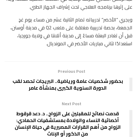
على إثرها برنامجه العلاجي تحت إشراف الجهاز الطبي.
ويجري “الأخضر” تدريباته تمام الثانية عشر من مساء يوم غدٍ
الجمعة، بحصة تدريبية مغلقة على ملعب Q2 في مدينة أوستن،
قبل أن تغادر البعثة مساءً إلى مدينة أتلانتا في ولاية جورجيا،
استعدادًا لثاني مباريات الأخضر في المونديال.
Previous Post
بحضور شخصيات عامة ورياضية.. البريجات تحصد لقب
الدورة السنوية الكبرى بمنشأة عامر
Next Post
قدمت نصائح للمقبلين على الزواج.. د. دعد قرقوط
أخصائية النساء والولادة بمستشفيات الحمادي:
الزواج من أهم القرارات المصيرية في حياة الإنسان
من الذكور أو الإناث