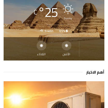
°
25
C
Sunny
9.4mh
65%
الأثنين
الثلاثاء
أهم الاخبار