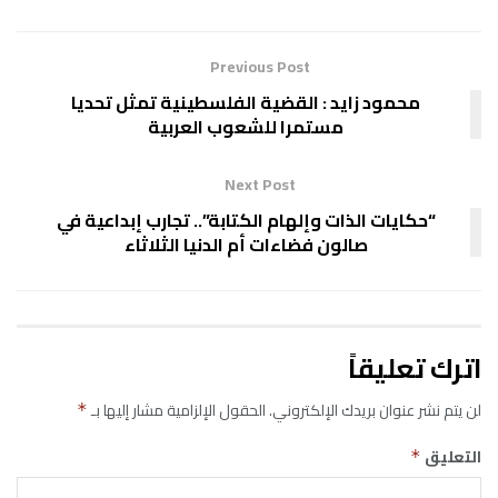
Previous Post
محمود زايد : القضية الفلسطينية تمثل تحديا
مستمرا للشعوب العربية
Next Post
“حكايات الذات وإلهام الكتابة”.. تجارب إبداعية في
صالون فضاءات أم الدنيا الثلاثاء
اترك تعليقاً
لن يتم نشر عنوان بريدك الإلكتروني.
الحقول الإلزامية مشار إليها بـ
*
التعليق
*