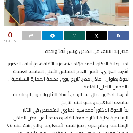
0
SHARES
مصر بلد الآلاف من المآذن وليس ألفاً واحدة
تحت رعاية الدكتور أحمد فؤاد هنو، وزير الثقافة، وإشراف الدكتور
أشرف العزازي، الأمين العام للمجلس الأعلى للثقافة، انعقدت
ندوة بعنوان: “مآذن مصر: تاريخ يروي عظمة العمارة الإسلامية”،
بالمجس الأعلى للثقافة،
أدارها الدكتور جمال عبد الرحيم، أستاذ الآثار والفنون الإسلامية
بجامعة القاهـرة وعضو لجنة التاريخ.
بدأ الندوة الدكتور أحمد سيد الصاوي المتخصص في الآثار
الإسلامية بكلية الآثار جامعة القاهرة متحدثاً عن بعض المآذن
الإسلامية، وقام بعرض صور للقبة الأقبغاوية، والتي بنيت سنة ٧٤٠
هجرياً، وقبة المارديني، وقال إن المؤذنين كانوا يؤذنون من