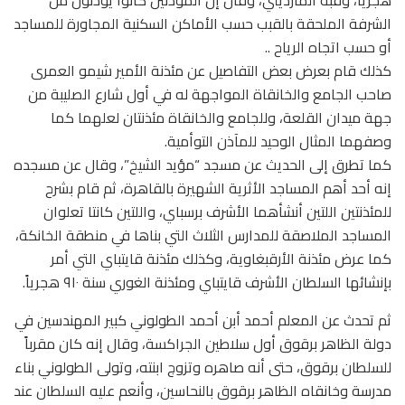
الشرفة الملحقة بالقبب حسب الأماكن السكنية المجاورة للمساجد
أو حسب اتجاه الرياح ..
كذلك قام بعرض بعض التفاصيل عن مئذنة الأمير شيمو العمرى
صاحب الجامع والخانقاة المواجهة له في أول شارع الصليبة من
جهة ميدان القلعة، وللجامع والخانقاة مئذنتان لعلهما كما
وصفهما المثال الوحيد للمآذن التوأمية.
كما تطرق إلى الحديث عن مسجد “مؤيد الشيخ”، وقال عن مسجده
إنه أحد أهم المساجد الأثرية الشهيرة بالقاهرة، ثم قام بشرح
للمئذنتين اللتين أنشأهما الأشرف برسباي، واللتين كانتا تعلوان
المساجد الملاصقة للمدارس الثلاث التي بناها في منطقة الخانكة،
كما عرض مئذنة الأرقبغاوية، وكذلك مئذنة قايتباي التي أمر
بإنشائها السلطان الأشرف قايتباي ومئذنة الغوري سنة ٩١٠ هجرياً.
ثم تحدث عن المعلم أحمد أبن أحمد الطولوني كبير المهندسين في
دولة الظاهر برقوق أول سلاطين الجراكسة، وقال إنه كان مقرباً
للسلطان برقوق، حتى أنه صاهره وتزوج ابنته، وتولى الطولوني بناء
مدرسة وخانقاه الظاهر برقوق بالنحاسين، وأنعم عليه السلطان عند