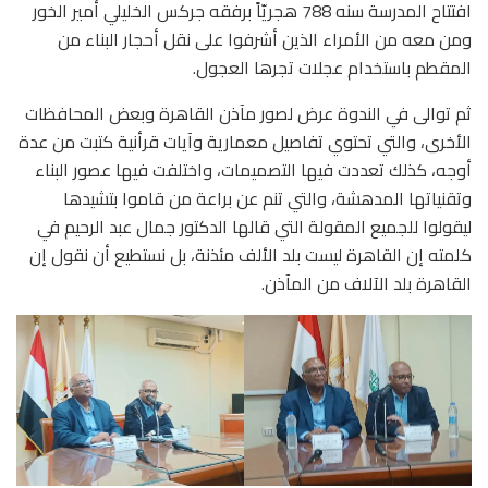
افتتاح المدرسة سنه 788 هجريّاً برفقه جركس الخليلي أمير الخور
ومن معه من الأمراء الذين أشرفوا على نقل أحجار البناء من
المقطم باستخدام عجلات تجرها العجول.
ثم توالى في الندوة عرض لصور مآذن القاهرة وبعض المحافظات
الأخرى، والتي تحتوي تفاصيل معمارية وآيات قرأنية كتبت من عدة
أوجه، كذلك تعددت فيها التصميمات، واختلفت فيها عصور البناء
وتقنياتها المدهشة، والتي تنم عن براعة من قاموا بتشيدها
ليقولوا للجميع المقولة التي قالها الدكتور جمال عبد الرحيم في
كلمته إن القاهرة ليست بلد الألف مئذنة، بل نستطيع أن نقول إن
القاهرة بلد الآلاف من المآذن.