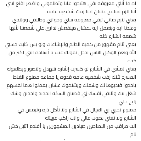
اه ما أنتي معروفه بقي هتيجوا عليا وتظلموني واضطر اقنع ابني
أننا لازم نسامح عشان احنا رفت شخصيه عامه
يعني لازم حياتي تبقي معروفه سني وجوازي وطلاقي وولادي
وعندنا ايه وبنعمل ايه ..عشان مينفعش ندارى علي شمعتنا لأنها
شمعه الشارع كله
يعني تنام مقهور من كميه الطلم والإشاعات ولو بس كتبت حسبي
الله ونعم الوكيل الناس تدخل تقولك عيب يا أستاذه انتي اكبر من
كده
يعني تمشي في الشارع لو كسرت إشاره تتبهدل وتتصور ويطلعوك
المسرح لأنك زفت شخصيه عامه قدوه يا جماعه ممنوع الغلط
ياخدوا فيديوهاتك وشغلك ويشتموك عشان يعملوا هما نفسهم
شغل بيك وتلاقي نفسك زي قضبان السكه الحديد واخدين وشك
رايح جاي
ممنوع تجري زي العيال في الشارع ولا تأكل ذره وترمس في
الشارع ولا تغني بصوت عالي وانت راكب عربيتك
انت مراقب من البصاصين صيادين المشهورين يا أفندم اتنيل خش
نام