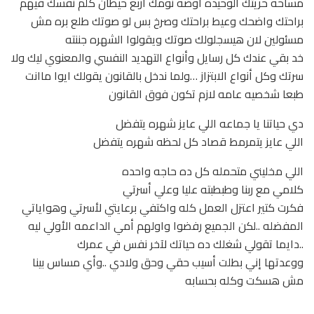
مساحه حريتك الوحيده اوضه نومك أربع حيطان كلم نفسك فيهم
براحتك واضحك وعيط براحتك وصرخ بس لو صوتك طلع بره مش
مسئولين لان هيسجلولك صوتك ويقولوا الشهره جننته
خد بقي عندك كل رسايل وأنواع التهديد النفسي والمعنوي ليك ولا
سرتك وكل أنواع الابتزاز …ولما ندخل بالقانون يقولك ايوا ماانت
طبعا شخصيه عامه لازم تكون فوق القانون
دي حياتنا يا جماعه اللي عايز شهره يتفضل
اللي عايز يتمرمط قصاد كل لحظه شهره يتفضل
اللي مخليني متحمله كل ده حاجه واحده
كلامي مع ربنا وطبطبته عليا وعلي أسرتي
فكرت كتير اعتزل العمل كله واكتفي برعايتي لأسرتي وهواياتي
المفضله ..لكن الجميع رفضوا واولهم أمي الداعمه الأولي ليه
..دايما تقولي شغلك ده حياتك لآخر نفس في عمرك
ووعدتها إني بطلت أسيب حقي وحق ولادي ..وأي مساس بينا
مش هسكت وكله بحسابه