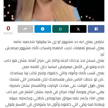
0
SHARES
عارفين يعني ايه حد مشهور او زي ما بيقولوا شخصيه عامه
يعني تسمع تعليقات تجيب الضغط وتسكت لأنك مشهور ميصحش
ترد
يعني تسمح لحد يدخلك الجنه والنار علي مزاج أهله عشان هو حابب
كده وهو في الأصل ميعرفش اساسا حتي القبله منين
يعني تتسب بأمك وأبوك واللي خلفوك ولازم تكتب ربنا يسامحك
..لان لو غلطت الناس مش هتسامحك لكن هتسامح اللي شتمك
يعني طول الوقت علي مباحث الإنترنت والأقسام عشان ضميرك
يبقي مرتاح ونومة أبوك مرتاح في قبره عشان اتشتم من غير ذنب
يعني ابنك يكسر عليه سواق ميكروباص بلطجي ويكسرله عربيته
ويغلط فيه وفي اللي خلفوه وأول ما يشوفني في القسم يقولي