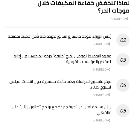
لماذا تنخفض كفاءة المكيفات خلال
موجات الحر؟
0 SHARES
رئيس الوزراء: عودة ماسبيرو لسابق عهده حلم نأمل جميعاً تحقيقه
0 SHARES
معهد التخطيط القومي يمنح “خليفة” درجة الماجستير في إدارة
المخاطر بالمؤسسات القومية
0 SHARES
مركز ماسبيرو للدراسات يعقد مائدة مستديرة حول انتخابات مجلس
الشيوخ 2025
0 SHARES
نيللي سلامة تعلن عن تجربة جديدة مع برنامج “صالون نيللي” على
قناة هي
0 SHARES