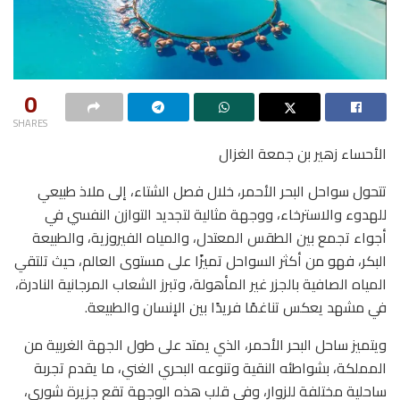
0
SHARES
الأحساء زهير بن جمعة الغزال
تتحول سواحل البحر الأحمر، خلال فصل الشتاء، إلى ملاذ طبيعي
للهدوء والاسترخاء، ووجهة مثالية لتجديد التوازن النفسي في
أجواء تجمع بين الطقس المعتدل، والمياه الفيروزية، والطبيعة
البكر، فهو من أكثر السواحل تميزًا على مستوى العالم، حيث تلتقي
المياه الصافية بالجزر غير المأهولة، وتبرز الشعاب المرجانية النادرة،
في مشهد يعكس تناغمًا فريدًا بين الإنسان والطبيعة.
ويتميز ساحل البحر الأحمر، الذي يمتد على طول الجهة الغربية من
المملكة، بشواطئه النقية وتنوعه البحري الغني، ما يقدم تجربة
ساحلية مختلفة للزوار، وفي قلب هذه الوجهة تقع جزيرة شورى،