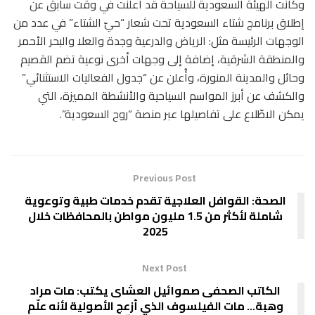
وكانت الهيئة السعودية للسياحة قد أعلنت في وقت سابق عن
إطلاق برنامج شتاء السعودية تحت شعار “حيّ الشتاء” في عدد من
الوجهات الرئيسة مثل: الرياض والدرعية وجدة والعلا والبحر الأحمر
والمنطقة الشرقية، إضافة إلى وجهات أخرى نوعية تضم القصيم
وحائل والمدينة المنورة، وأُعلن عن “جدول الفعاليات الاستثنائي”
والكشف عن أبرز المواسم السياحية والأنشطة المميزة، التي
يمكن الاطّلاع على تفاصيلها عبر منصة “روح السعودية”.
Previous Post
الصحة: القوافل العلاجية تقدم خدمات طبية وتوعوية
شاملة لأكثر من 1.5 مليون مواطن بالمحافظات خلال
2025
Next Post
الكاتب الصحفى صموائيل العشاى يكتب: مات مراد
وهبة… مات الفيلسوف الذي أزعج الأصولية لأنه علّم