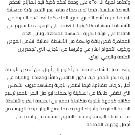
وتعتمد تجربة الـ eFoil على وحدة تحكم ذكية تتيح للمتزلج التحكم
بالسرعة بسلاسة، فيما توفر صفاء مياه البحر الأحمر رؤية مدهشة
للحياة البحرية أثناء التحليق فوق الماء، كما تُعد هذه التجربة من
الأنشطة المستدامة؛ لكونها لا تعتمد على الوقود، بما يسهم في
الحفاظ على البيئة البحرية الحساسة للمنطقة، وتأتي هذه
المغامرة ضمن باقة واسعة من الأنشطة المائية، تشمل الغوص
وركوب الأمواج الشراعي وغيرها من التجارب التي تجمع بين
المتعة والوعي البيئي.
ويُعد فصل الشتاء، الممتد من أكتوبر إلى أبريل، من أفضل الأوقات
لزيارة البحر الأحمر، حيث يكون الطقس دافئًا ومعتدلًا، والمياه في
أعلى درجات صفائها، فيما تكتمل التجربة بمشاهد غروب الشمس
التي تضفي طابعًا من السكينة والصفاء؛ ليواصل البحر الأحمر ترسيخ
مكانته كوجهة شتوية متكاملة تجمع بين الطبيعة البكر والأنشطة
البحرية المتنوعة وأجواء الهدوء، بما يمنح الزوار فرصة للهروب من
صخب الحياة اليومية وتجديد طاقتهم النفسية في واحدة من
أجمل وجهات المملكة.