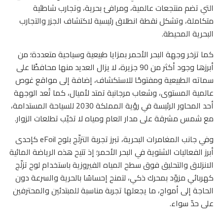
التي تضم منتجعات عالمية، ومرافئ بحرية، وتجارب شاطئية
متكاملة، وتشكل نقطة انطلاق رئيسية لاكتشاف الجزر والتجارب
البحرية المحيطة.
كما تزخر وجهة البحر الأحمر بمزايا طبيعية وسياحية متعددة؛ من
أبرزها وجود أكثر من 90 جزيرة، لا يزال العديد منها محافظًا على
سماته الطبيعية ومفتوحًا للاستكشاف، إضافة إلى مواقع غوص
عالمية المستوى، وشعاب مرجانية تمتد لأميال، كما تُعد الوجهة
أحد المحاور الرئيسة في رؤية المملكة 2030 للسياحة المستدامة،
مع شمس مشرقة على مدار العام ومياه لا تخيّب تطلعات الزوار.
وفي جانب المغامرات البحرية، تبرز تجربة التزلّج بلوح eFoil كإحدى
أبرز الفعاليات الشتوية في البحر الأحمر؛ إذ تتيح هذه الرياضة المائية
الانزلاق والتحليق فوق سطح المياه الفيروزية باستخدام لوح تزلّج
كهربائي مزوّد بمحرك ذكي، لتمنح إحساسًا بالحرية والسرعة دون
الحاجة إلى أمواج، ما يجعلها تجربة مناسبة للمبتدئين والمحترفين
على حدّ سواء.