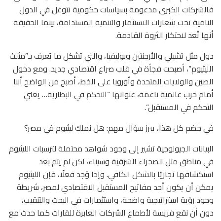
فالشركات الكبرى مدعومة بسياسات حكومية تتوغل في الدول
النامية تحت شعارات الاستثمار والتنمية المستدامة، بينما الحقيقة
أنها تُعد لاحتكار الثروة القادمة.
دول مثل تشيلي والأرجنتين وبوليفيا، والتي تشكل ما يُعرف بـ”مثلث
الليثيوم”، أصبحت فجأة في قلب صراع اقتصادي جديد. ومع دخول
الصين والولايات المتحدة وأوروبا على الخط، أصبح من الواضح أننا
أمام حرب عالمية ناعمة، عنوانها “التحكم في البطارية… يعني
التحكم في المستقبل”.
في خضم كل هذا، يبرز سؤال مهم: هل نملك ليثيوم في مصر؟
البيانات الجيولوجية تشير إلى وجود شواهد محتملة لترسبات الليثيوم
في مناطق مثل الصحراء الشرقية وسيناء، لكن لم يتم بعد
استكشافها تجاريًا بالشكل الكافي. وإذا وُجد فعلًا، فإن الليثيوم
يمكن أن يكون أحد مفاتيح المستقبل الاقتصادي لمصر، شريطة
وجود رؤية استراتيجية واضحة، واستثمارات في البحث والتنقيب،
دون أن نقع فريسة لأطماع الشركات العابرة للقارات كما حدث مع