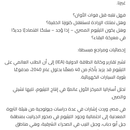
غيرنا.
فهل ننتبه قبل فوات الأوان؟
وهل نمتلك الإرادة لاستغلال كنوزنا الخفية؟
وهل يكون الليثيوم المصري – إذا وُجد – سلاحًا اقتصاديًا جديدًا
في معركة البقاء؟
إحصائيات ومراجع مبسطة:
تشير تقارير وكالة الطاقة الدولية (IEA) إلى أن الطلب العالمي على
الليثيوم قد يزيد بأكثر من 40 ضعفًا بحلول عام 2040، مدفوعًا
بثورة السيارات الكهربائية.
تحتل أستراليا المركز الأول عالميًا في إنتاج الليثيوم، تليها تشيلي
والصين.
في مصر، وردت إشارات في عدة دراسات جيولوجية من هيئة الثروة
المعدنية إلى احتمالية وجود الليثيوم في صخور الجرانيت بمنطقة
جبل أبو دباب، وجبل النيب في الصحراء الشرقية، وهي مناطق