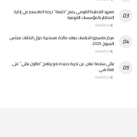
معهد التخطيط القومي يمنح “خليفة” درجة الماجستير في إدارة
المخاطر بالمؤسسات القومية
0 SHARES
مركز ماسبيرو للدراسات يعقد مائدة مستديرة حول انتخابات مجلس
الشيوخ 2025
0 SHARES
نيللي سلامة تعلن عن تجربة جديدة مع برنامج “صالون نيللي” على
قناة هي
0 SHARES