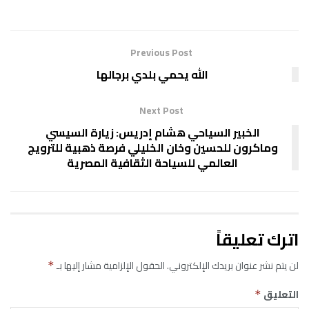
Previous Post
الله يحمي بلدي برجالها
Next Post
الخبير السياحي هشام إدريس: زيارة السيسي
وماكرون للحسين وخان الخليلي فرصة ذهبية للترويج
العالمي للسياحة الثقافية المصرية
اترك تعليقاً
لن يتم نشر عنوان بريدك الإلكتروني.
الحقول الإلزامية مشار إليها بـ
*
التعليق
*