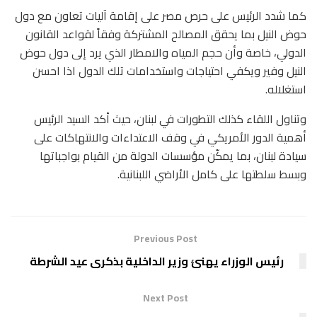
كما شدد الرئيس على حرص مصر على إقامة آليات تعاون مع دول
حوض النيل بما يحقق المصالح المشتركة وفقاً لقواعد القانون
الدولي، خاصة وأن حجم المياه والامطار الذي يرد إلى دول حوض
النيل وفير ويكفي احتياجات واستخدامات تلك الدول اذا احسن
استغلاله.
وتناول اللقاء كذلك التطورات في لبنان، حيث أكد السيد الرئيس
أهمية الدور الأمريكي في وقف الاعتداءات والانتهاكات على
سيادة لبنان، بما يمكّن مؤسسات الدولة من القيام بواجباتها
وبسط سلطتها على كامل الأراضي اللبنانية.
Previous Post
رئيس الوزراء يهنئ وزير الداخلية بذكرى عيد الشرطة
Next Post