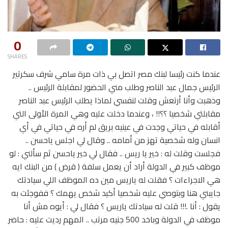
0
SHARES
عندما كنت رئيسا لبنك مصر اتصل بي ذات مرة سامي شرف سكرتير
الرئيس جمال عبد الناصر وطلب مني الحضور لمقابلة الرئيس ..
وذهبت وأنا أرتعش وقلت لنفسي لماذا يطلب الرئيس عبد الناصر
مقابلتي شخصيا ؟؟!! ، وعندما دخلت عليه وهي المرة الأولى التي
أقابله في حياتي وجدت في عينيه بريق لم أره في حياتي في أي
انسان وله شخصية تهز من أمامه .. وقال لي اجلس ياحسن ..
فجلست وقلت له : خير يا ريس .. فقال لي خير ياحسن ثم سألني : لو
موظف كبير في الدولة أراد أن يعمل سلفة ( قرض ) من البنك ايه
هي الاجراءات ؟ فقلت له ياريس مين ده الموظف اللي سيادتك
جايبني هنا وبتوصي عليه شخصيا أكيد شخص يهمك ؟ ففوجئت به
يقول : أنا .!!! قلت له سيادتك ياريس ؟ فقال لي : أيوه مش أنا
موظف في الدولة وباخد 500 جنيه مرتب .. المهم رديت عليه : حاضر