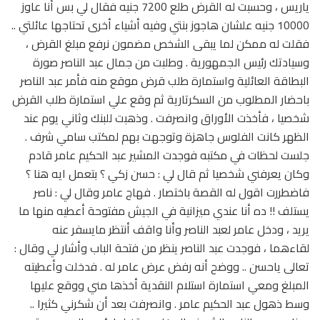
ياريس ، وحسبت له القرض طلع 7200 جنيه فقال لي بس أنا عاوز
10000 جنيه علشان هاجوز بنتي وفيه أشياء أخرى تحتاجها عائلتي ..
فقلت له ممكن لما يبقى الشخص مضمون نرفع مبلغ القرض ،
وسيادتك رئيس الجمهورية . وطلبت من جمال عبد الناصر صورة
البطاقة العائلية واستمارة طلب قرض موقع منه فأمر عبد الناصر
باحضار المطلوب من السكرتارية ثم وقع علي استمارة طلب القرض
شخصيا ، فأخذت الأوراق وانصرفت . وذهبت للبنك وثاني يوم عند
الظهر كانت الفلوس جاهزة وتوجهت بهم لمكتب سامي شرف .
جلست لحظات في مكتبه فوجدت المشير عبد الحكيم عامر قادم
وكان يعرفني شخصيا ثم قال لي : حسن زكي ؟ بتعمل ايه هنا ؟
فاضطررت اقول له القصة باختصار . فهاج عامر وقال لي : ناصر
يستلف !! ده أنا عندي ميزانية في الجيش مفتوحة أعطيه منها ما
يريد ، ودخل عامر لعبد الناصر وأنا واقف أنتظر مايسفر عنه
لقاءهما ، فوجدت عبد الناصر ينظر من فتحة الباب وأشار لي وقال :
تعالى ياحسن .. ووضح أنه رفض عرض عامر له . فدخلت وأعطيته
المبلغ ومعي استمارة استلام النقدية أخذها مني ووقع عليها
وسط ذهول عبد الحكيم عامر . وانصرفت بعد أن شكرني كثيرا ..