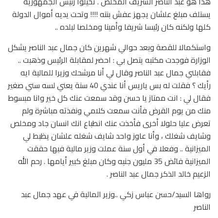
هذا هو عبد الناصر الشريف المخلص . تخيلوا رئيس الجمهورية
يستلف مبلغ علشان يجهز عفش بنته !!!! وتحت يديه أموال الدولة
كلها ولكنه كان رئيسا شريفا وأمينا ومخلصا لبلده ..
واستكمالا للقصة وبعد حوالي شهرين كان جمال عبد الناصر يشكل
الوزارة فوجدت مكتبه يتصل بي : احضر لمقابلة الرئيس وذهبت ..
فقابلني جمال عبد الناصر وقال لي أنا مرشحك وزيرا للمالية ايه
رأيك ؟ فقلت له بس ياريس أنا عندي 40 سنة يعني لسه سني صغير
فقال لي : انت ممتاز يا حسن وقد سمعت عنك كل خير وانا مبسوط
منك من يوم القرض فأنت سمعت كلامي ونفذته مباشرة ولم
تعرض عليا حلولا أخرى فأخذت عنك انطباع انك انسان جاد ومخلص
وشايف شغلك ، وأنا عاوز واحد شايف شغله علشان يظبط لي
الميزانية .. وفعلا في أول سنة عملت وزير مالية فيها حققت
الميزانية فائض 35 مليون جنيه وكان مبلغ كبير أيامها . رحم الله
الزعيم خالد الذكر جمال عبد الناصر .
رواها السيد/حسن عباس زكي ..وزير المالية في عهد جمال عبد
الناصر