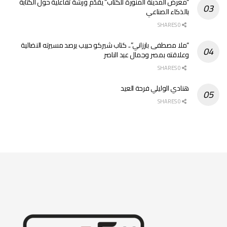
“معرض المدينة المنورة للكتاب” يقدّم ورشةً تفاعلية حول الكتابة
بالذكاء الصناعي
0 SHARES
“ملا مصطفى بارزاني”.. كتاب شيركو حبيب يرصد مسيرته النضالية
وعلاقته بمصر وجمال عبد الناصر
0 SHARES
هنادي الوليلي فرحة العيد
0 SHARES