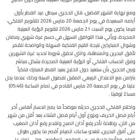
ومع نهاية الشهر الفضيل، قال الحجري سيطل عيد الفطر بأول
أيامه السعيدة في يوم الجمعة 20 مارس 2026 للتقويم الفلكي،
فيما يكون يوم السبت 21 مارس 2026 لتقويم الرؤية العينية
المجردة، ويأتي هذا التوافق السهل في حسم غرة شهري رمضان
وشوال المباركين نتيجة القيم الفلكية السهلة والواضحة للقمر
لأفق البحرين والمنطقة، والتي تحقق شروط تحديد غرة الشهرين
وفق الحساب الفلكي أو الرؤية العينية المجردة بشكل مباشر
وبين الحجري بأن ستعيد دول الخليج بعيد الفطر المبارك فلكياً
بتزامن مع الاعتدال الربيعي المقبل لفصول السنة وذلك عندما يحل
علينا في يوم الجمعة 20 مارس القادم في تمام الساعة (05:46)
مساءً توقيتا .
واختتم الفلكي الحجري حديثه موضحاً ما يميز انحسار أنفاس أخر
أيام فصل الخريف وبزوغ أول أيام فصل الشتاء بعد أقل من شهر
من الآن، بإطلالة تأخر رفع أذان الصبح وتقدم رفع أذان المغرب
على أفق البحرين، لتغدو ساعات الصيام أقصر ما يكون طوال
العام، وكأنها هدية من رب العالمين للمؤمنين، وهي تمتد على