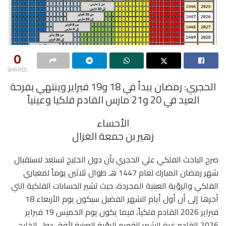
0
SHARES
الحجري: رمضان يبدأ في 18 و19 فبراير وينتهي بفرحة
العيد في 20 و21 مارس القادم فلكيا وعينياً
الأحساء
زهير بن جمعة الغزال
صرح الباحث الفلكي علي الحجري بأن دول الخليج تستعد لاستقبال
شهر رمضان المبارك لعام 1447 هـ طوال ثلاثين يوماً لمعياري
الفلكي والرؤية العينية المجردة، حيث تشير الحسابات الفلكية التي
أجرها إلى أن أول أيام الشهر الفضيل سيكون يوم الأربعاء 18
فبراير 2026 القادم فلكياً، فيما يكون يوم الخميس 19 فبراير
2026 القادم غرة الشهر لتقويم الرؤية العينية لأفق دول الخليج