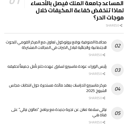
المساعد جامعة الملك فيصل بالأحساء
لماذا تنخفض كفاءة المكيفات خلال
موجات الحر؟
0 SHARES
محافظ المنوفية يوقع بروتوكول تعاون مع المركز القومي للبحوث
الاجتماعية والجنائية لتبادل الخبرات في المجالات المشتركة
0 SHARES
رئيس الوزراء: عودة ماسبيرو لسابق عهده حلم نأمل جميعاً تحقيقه
0 SHARES
مركز ماسبيرو للدراسات يعقد مائدة مستديرة حول انتخابات مجلس
الشيوخ 2025
0 SHARES
نيللي سلامة تعلن عن تجربة جديدة مع برنامج “صالون نيللي” على
قناة هي
0 SHARES