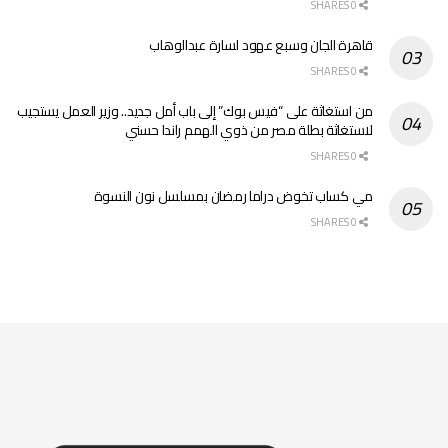
0 SHARES
قاهرة الجان وسبع عهود لسارة عبدالوهاب
0 SHARES
من استغاثة على “فيس بوك” إلى باب أمل جديد.. وزير العمل يستجيب
لاستغاثة بطلة مصر من ذوي الهمم راندا حسني
0 SHARES
مي كساب تخوض دراما رمضان بمسلسل نون النسوة
0 SHARES