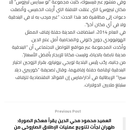
وفي منشور عبر فيسبوك، كتبت مجموعة “نو سبايس لبيزوس” (لا
مكان لبيزوس) التي علقت اللافتة التي أُزيلت الخميس، وألصقت
دعوات إلى مظاهرة ضد هذا الحدث: “غير مرحب به لا في البندقية
ولا في أي مكان آخر!”.
في العام 2014، استضافت المدينة حفلة زفاف الممثل
الهوليوودي جورج كلوني والمحامية أمل علم الدين.
وأكدت المجموعة عبر مواقع التواصل الاجتماعي أن “البندقية
مدينة نابضة بالحياة، وليست مكانا للإيجار بأفضل الأسعار”.
من جانبه، رحّب رئيس البلدية لويجي برونيارو، بقرار الزوجين اختيار
البندقية لإقامة حفلة زفافهما، وقال لصحيفة “كورييري ديلا
سيرا” الإيطالية في آذار/مارس إن الفوائد الاقتصادية للزفاف
ستبلغ ملايين الدولارات.
Previous Post
العميد محمود محي الدين يقرأ معكم الصورة:
طهران لجأت لتنويع عمليات الإطلاق الصاروخي من