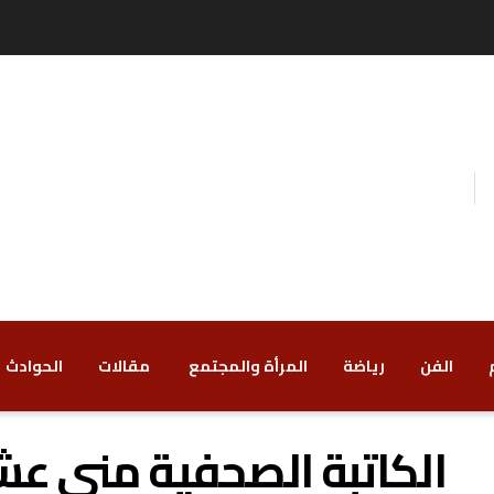
الفن
رياضة
‏المرأة والمجتمع
‏ مقالات
‏الحوادث
الكاتبة الصحفية منى ع