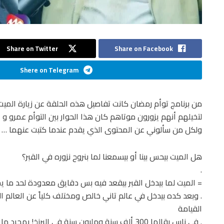
Share on Twitter
Share on Facebook
Shere on Telegram
من برنامج توأم رمضان كانت تفاصيل هذه الحلقة عن زيارة المي
لتخيلهم أنهم يزورون موتاهم كان هذا الحوار بين التوأم عمرو و أ
ولكل من سألوني عن المحتوى الذي يقدم عندما كتبت عنهما …
هل الميت بيحس بينا أو بيسمعنا لما بنروح نزوره في القبر؟
.
= الميت لما بيدخل القبر بيقعد فيه بس دقايق معدودة لحد ما 
. وبعد كده بيدخل في عالم تاني خالص ومختلف كلياً عن العالم الل
القيامة
. في ناس بقالها 300 ألف سنة ومليون سنة في البرزخ!