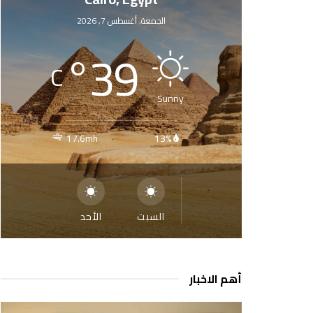
الجمعة, أغسطس 7, 2026
°
39
C
Sunny
17.6mh
13%
السبت
الأحد
أهم الاخبار