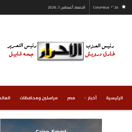
24
Columbus
الجمعة, أغسطس 7, 2026
°C
الرئيسية
أخبار
مصر
‏مراسلين ومحافظات
‏العالم
Cairo, Egypt