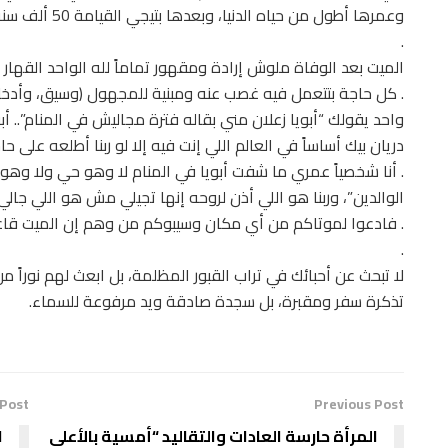
وعمرها أطول من حياه الدنيا، وبعدها بتيجي القيامة 50 ألف سنة، وبعدين الخلود في الجنة أو النار
.
الميت بعد الوفاة ملوش إرادة ومقهور تماماً لله الواحد القهار
. كل حاجة بتتعمل فيه غصب عنه ومبنية للمجهول (وسيق، وأدخل
واحد يقولك “أبويا زعلان مني بقاله فترة مجاليش في المنام”.. أ
دريان بيك أساساً في العالم اللي إنت فيه إلا لو ربنا أطلعه على حا
. أنا شخصياً عمري ما شفت أبويا في المنام لا وهو حي ولا وهو
الوالدين”، وربنا هو اللي أذن لروحه إنها تجيلي مش هو اللي جالي
. فادعوا لموتاكم من أي مكان وسيبوكم من وهم إن الميت قاعد
.
لا تبحث عن أحبائك في تراب القبور المظلمة، بل ابعث لهم نوراً 
تذكرة سفر ومقبرة، بل سجدة صادقة ويد مرفوعة للسماء.
 Post
Previous Post
المرأة حارسة العادات والتقاليد “أمسية بالأعلى
ا