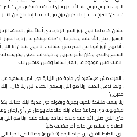
الدود، والروح بتروح عند الله عز وجل؛ لو مؤمنة بتكون في “عليين”،
“سجين” البرزخ ده يا إما بيكون برزخ من الجنة يا إما برزخ من النا..ر
.
عشان كده لما تروح تزور القبر، الزيارة دي أصلاً مش للميت.. الزيا
الرسول صلى الله عليه وسلم قال: “كنت نهيتكم عن زيارة القبور ألا
. أنا بروح أزور أبويا في القبر مش عشانه .. أنا بروح عشان أنا ا
السمع والبصر، وكان بيأمر وينهى ودخوله ليه معنى وخروجه ليه 
“الميت مش موجود في القبر أساساً ومش هيحس بيك”
.
. الميت مش هيستفيد أي حاجة من الزيارة دي، لكن بيستفيد من ا
. ولما تدعي للميت، ربنا هو اللي بيسمع الدعاء، لإن ربنا قال: “إن
مدبرين”
ربنا بيبعت ملائكة للميت بهدية ويقوله دي هدية ابنك دعالك بكذ
فيقولوله دي بكرامة دعاء ابنك فالدعاء بيوصل في أي زمان ومك
حتى النبي صلى الله عليه وسلم لما حد بيسلم عليه، ربنا هو اللي بي
الصلاة والسلام في عالم آخر مختلف كلياً
. زي بالظبط الفرق بين حياه الرحم (9 شهور)