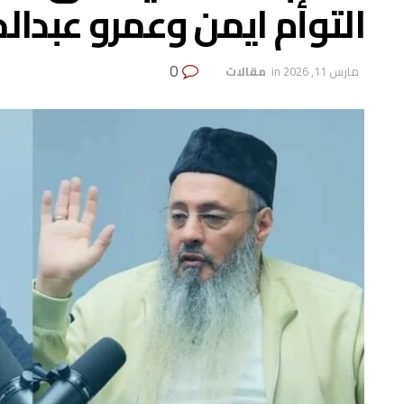
التوأم ايمن وعمرو عبدالجلي
0
مارس 11, 2026
in
‏ مقالات