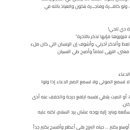
 ولو كافــ.رة وفاجــ.رة بتكون والعياذ بالله في
رة دي للحي!
 فزوروها فإنها تذكر بالآخرة”
للي أتعظ وأتذكر آخرتي، وأشوف إن الإنسان اللي كان ملء
معنى، انتهى تماماً وأصبح طي النسيان
لدعاء
ك لا تسمع الموتى ولا تسمع الصم الدعاء إذا ولوا
ا، أو الميت يلاقي نفسه ارتفع درجة واتخفف عنه أذى
ان.
سمّعه وبترد إليه روحه عشان يرد السلام، لكنه عليه
 وحياتنا في الدنيا اللي أوسع بكتير … حياه البرزخ بقى أعظم وأفسح بكتير جداً