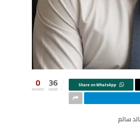
0
36
SHARES
VIEWS
الد سالم