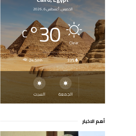
الخميس, أغسطس 6, 2026
°
30
C
Clear
24.5mh
33%
الجمعة
السبت
أهم الاخبار