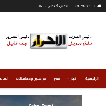
33
Columbus
الخميس, أغسطس 6, 2026
°C
الرئيسية
أخبار
مصر
‏مراسلين ومحافظات
‏العالم
Cairo, Egypt