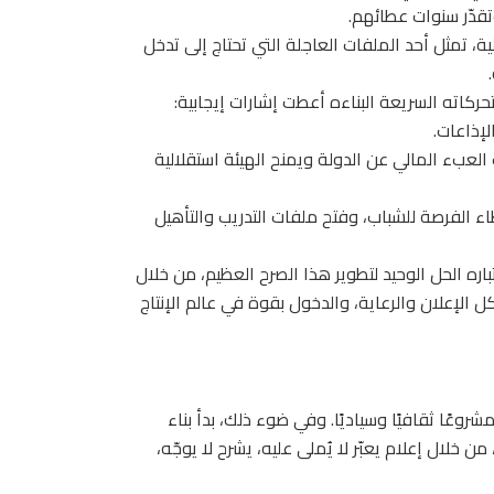
دّر سنوات عطائهم.
ة، تمثل أحد الملفات العاجلة التي تحتاج إلى تدخل
حركاته السريعة البناءه أعطت إشارات إيجابية:
إذاعات.
لعبء المالي عن الدولة ويمنح الهيئة استقلالية
الفرصة للشباب، وفتح ملفات التدريب والتأهيل
باره الحل الوحيد لتطوير هذا الصرح العظيم، من خلال
الإعلان والرعاية، والدخول بقوة في عالم الإنتاج
روعًا ثقافيًا وسياديًا. وفي ضوء ذلك، بدأ بناء
خلال إعلام يعبّر لا يُملى عليه، يشرح لا يوجّه،