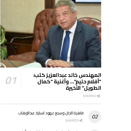
المهندس خالد عبدالعزيز كتب:
“أفلام حليم”… وأغنية “كمال
الطويل” الأخيرة
0 SHARES
قاهرة الجان وسبع عهود لسارة عبدالوهاب
0 SHARES