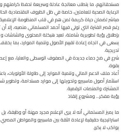
مستحقاتهم، ما يتطلب معالجة عادلة وسريعة تحفظ كرامتهم وتق
الرعاية الصحية للعاملين، خاصة في ظل الظروف الاقتصادية الحالي
مباشر لضمان حياة كريمة لمن هم في قلب المنظومة الإعلامية.
رغم قصر الفترة التي تولى فيها أحمد المسلماني منصبه، إلا أن ت
بإطلاق رؤية تطويرية شاملة، تعيد هيكلة المحتوى والشاشات وال
يسعى في اتجاه إعادة تقييم الأصول وتنمية الموارد، بما يخفف ا
تدريجية.
شرع في ضخ دماء جديدة في الصفوف الوسطى والعليا، مع إعطاء 
بقوة.
أعاد ملف الدعم المالي وتنمية الموارد إلى طاولة الأولويات، باعت
استثمار أصول ماسبيرو وتحويلها إلى موارد مستدامة، وتطوير شكل 
المشترك والمنصات الرقمية.
رؤية مفكر… ومشروع إنقاذ
ما يميز المسلماني أنه لا يرى الإعلام مجرد مهنة أو وظيفة، بل مش
استراتيجية حقيقية لإعادة الثقة بين ماسبيرو والمواطن المصري، من 
يواكب لا يكرر.