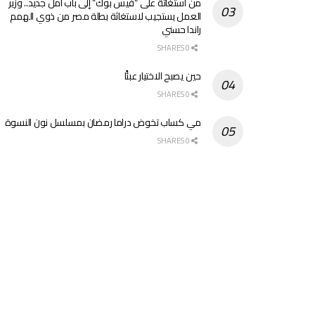
من استغاثة على “فيس بوك” إلى باب أمل جديد.. وزير
العمل يستجيب لاستغاثة بطلة مصر من ذوي الهمم
راندا حسني
0 SHARES
حين يصبح الاختيار عبئًا
0 SHARES
مي كساب تخوض دراما رمضان بمسلسل نون النسوة
0 SHARES