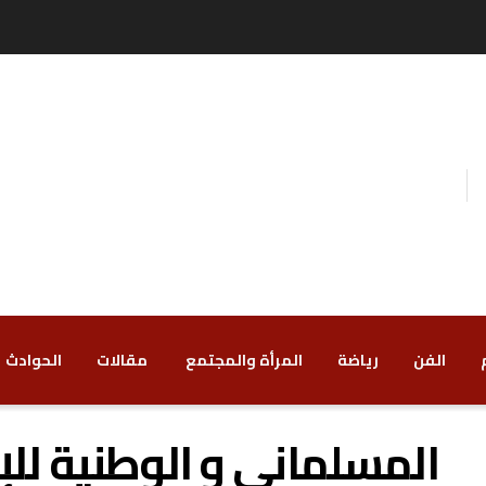
الفن
رياضة
‏المرأة والمجتمع
‏ مقالات
‏الحوادث
المسلماني و الوطنية لل