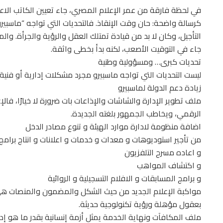
في لحظة فارقة من عمر الإعلام المصري، جاء تعيين الكاتب الاعلا
كرسالة واضحة: حان وقت الإنقاذ. فالتحديات التي تواجه “ماسبيرو”
التأجيل، وكان لا بد من قيادة تمتلك العقل والرؤية والجرأة. وا
جاء في التوقيت الأصعب، لكنه بدأ بخطى واثقة.
تحديات كبرى… ومسؤولية وطنية
ليست التحديات التي تواجه ماسبيرو مجرد مشكلات إدارية أو فني
زيادة دعم الدولة لماسبيرو
ملف تطوير الإدارة والشاشات والإذاعات بات ضرورة لا خيارًا، فالإع
الرقمي، ويخاطب الجمهور بلغته الجديدة.
اضافة منظومة لادارة موارد الهيئة و تنوع مصادر الدخل
من تأجير استوديوهات و معدات و خدمات و اعلانات و انتاج برام
و اعاده مسرح التلفزيون
و اكتشاف المواهب
و برامج المسابقات و الافلام التسجيلية و الروائية
مواكبة الإعلام الجديد من حيث الشكل والمضمون والمنصات هي
بعقول مؤهلة ورؤية تكنولوجية حديثة.
ملف المكافآت ونهاية الخدمة يمثل أزمة إنسانية بقدر ما هو إدا