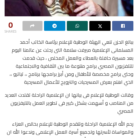
0
SHARES
ببالغ الحزن تنعي الهيئة الوطنية للإعلام برئاسة الكاتب أحمد
المسلمانى الإعلامية ميرفت سلامة التى رحلت عن عالمنا اليوم
بعد مسيرة حافلة بالعطاء والعمل المخلص ، حيث قدمت
للتلفزيون المصري برامج متنوعة ما بين الثقافية والاجتماعية
وحتى برامج مخصصة للأطفال ومن أبرز برامجها برنامج ،، تياترو ،،
الذي اهتم بعرض المسرحيات والترويج للأعمال المسرحية
وقالت الوطنية للإعلام فى بيانها ان الإعلامية الراحلة تقلدت العديد
من المناصب و أسهمت بشكل كبير فى تطوير العمل بالتليفزيون
المصري
رحم الله الإعلامية الراحلة وتتقدم الوطنية للإعلام بخالص العزاء
والمواساة لأسرتها ولجميع أسرة العمل الإعلامى وندعوا الله ان