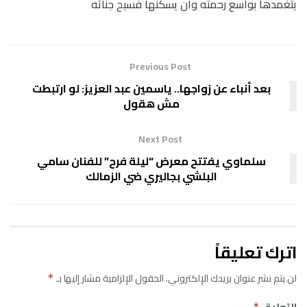
يتغمدها بواسع رحمته وأن يسكنها فسيح جناته
Previous Post
بعد أنباء عن زواجها.. ياسمين عبد العزيز: لو ارتبطت
مش هقول
Next Post
سلماوي يفتتح معرض “ليلة فرح” للفنان سامي
البلشي بجاليري ضي الزمالك
اترك تعليقاً
لن يتم نشر عنوان بريدك الإلكتروني.
الحقول الإلزامية مشار إليها بـ
*
التعليق
*