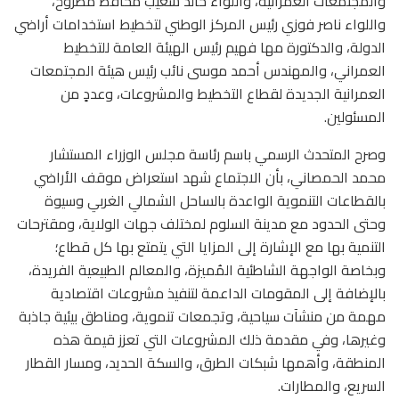
والمجتمعات العمرانية، واللواء خالد شعيب محافظ مطروح،
واللواء ناصر فوزي رئيس المركز الوطني لتخطيط استخدامات أراضي
الدولة، والدكتورة مها فهيم رئيس الهيئة العامة للتخطيط
العمراني، والمهندس أحمد موسى نائب رئيس هيئة المجتمعات
العمرانية الجديدة لقطاع التخطيط والمشروعات، وعددٍ من
المسئولين.
وصرح المتحدث الرسمي باسم رئاسة مجلس الوزراء المستشار
محمد الحمصاني، بأن الاجتماع شهد استعراض موقف الأراضي
بالقطاعات التنموية الواعدة بالساحل الشمالي الغربي وسيوة
وحتى الحدود مع مدينة السلوم لمختلف جهات الولاية، ومقترحات
التنمية بها مع الإشارة إلى المزايا التي يتمتع بها كل قطاع؛
وبخاصة الواجهة الشاطئية المُميزة، والمعالم الطبيعية الفريدة،
بالإضافة إلى المقومات الداعمة لتنفيذ مشروعات اقتصادية
مهمة من منشآت سياحية، وتجمعات تنموية، ومناطق بيئية جاذبة
وغيرها، وفي مقدمة ذلك المشروعات التي تعزز قيمة هذه
المنطقة، وأهمها شبكات الطرق، والسكة الحديد، ومسار القطار
السريع، والمطارات.