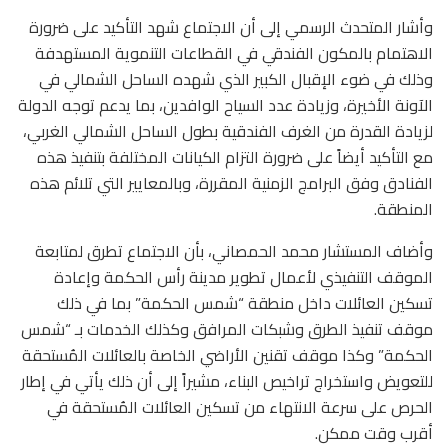
وأشار المتحدث الرسمي إلى أن الاجتماع شهد التأكيد على ضرورة
الاهتمام بالمكون الفندقي في القطاعات التنموية المستهدفة
وذلك في ضوء الإقبال الكبير الذي شهده الساحل الشمالي في
الآونة الأخيرة، وزيادة عدد السياح الوافدين، بما يدعم توجه الدولة
لزيادة القدرة من الغرف الفندقية بطول الساحل الشمالي الغربي،
مع التأكيد أيضاً على ضرورة التزام الكيانات المختلفة بتنفيذ هذه
الفنادق وفق البرامج الزمنية المقررة، وبالمعايير التي تلائم هذه
المنطقة.
وأضاف المستشار محمد الحمصاني، بأن الاجتماع تطرق لمتابعة
الموقف التنفيذي لأعمال تطوير مدينة رأس الحكمة وإعادة
تسكين العائلات داخل منطقة “شمس الحكمة” بما في ذلك
موقف تنفيذ الطرق وشبكات المرافق وكذلك الخدمات بـ “شمس
الحكمة” وكذا موقف تقنين الأراضي الخاصة بالعائلات المُستحقة
للتعويض واستخراج تراخيص البناء، مشيراً إلى أن ذلك يأتي في إطار
الحرص على سرعة الانتهاء من تسكين العائلات المُستحقة في
أقرب وقت ممكن.