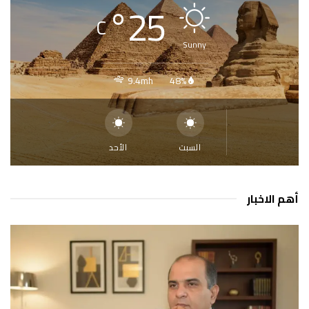
°
25
C
Sunny
9.4mh
48%
السبت
الأحد
أهم الاخبار