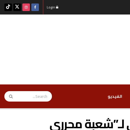
Login
‏الفيديو
لـ”شعبة محرري