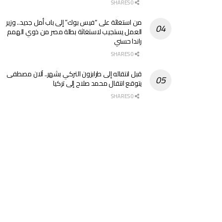
0 SHARES
من استغاثة على “فيس بوك” إلى باب أمل جديد.. وزير
العمل يستجيب لاستغاثة بطلة مصر من ذوي الهمم
راندا حسني
0 SHARES
قبل انتقاله إلى طرابزون التركي بشهر.. آلان مصطفى
يتوقع انتقال محمد صلاح إلى تركيا
0 SHARES