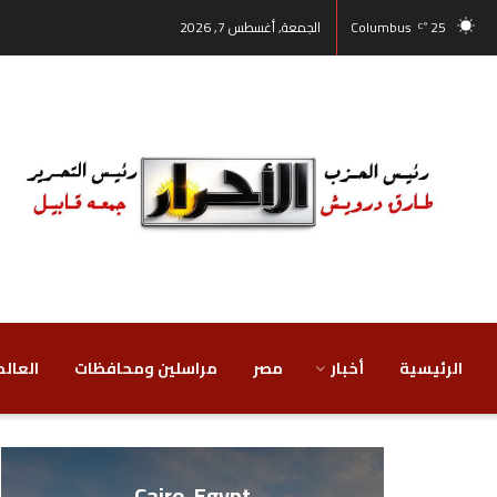
25
Columbus
الجمعة, أغسطس 7, 2026
°C
الرئيسية
أخبار
مصر
‏مراسلين ومحافظات
‏العالم
Cairo, Egypt