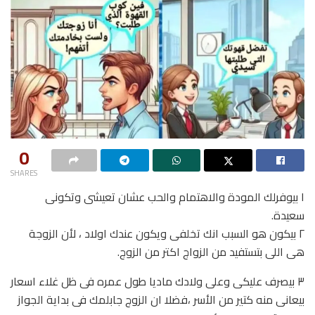
0
SHARES
١ بيوفرلك المودة والاهتمام والحب عشان تعيشى وتكونى
سعيدة.
٢ بيكون هو السبب انك تخلفى ويكون عندك اولاد ، لأن الزوجة
هى اللى بتستفيد من الزواج اكتر من الزوج.
٣ بيصرف عليكى وعلى ولادك ماديا طول عمره فى ظل غلاء اسعار
بيعانى منه كتير من الأسر ،فضلا ان الزوج جابلمك فى بداية الجواز