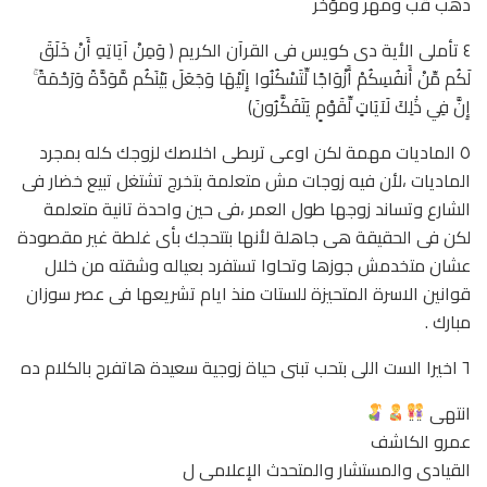
دهب قب ومهر ومؤخر
٤ تأملى الأية دى كويس فى القرآن الكريم ﴿ وَمِنْ آيَاتِهِ أَنْ خَلَقَ
لَكُم مِّنْ أَنفُسِكُمْ أَزْوَاجًا لِّتَسْكُنُوا إِلَيْهَا وَجَعَلَ بَيْنَكُم مَّوَدَّةً وَرَحْمَةً ۚ
إِنَّ فِي ذَٰلِكَ لَآيَاتٍ لِّقَوْمٍ يَتَفَكَّرُونَ﴾
٥ الماديات مهمة لكن اوعى تربطى اخلاصك لزوجك كله بمجرد
الماديات ،لأن فيه زوجات مش متعلمة بتخرج تشتغل تبيع خضار فى
الشارع وتساند زوجها طول العمر ،فى حين واحدة تانية متعلمة
لكن فى الحقيقة هى جاهلة لأنها بتتحجك بأى غلطة غير مقصودة
عشان متخدمش جوزها وتحاوا تستفرد بعياله وشقته من خلال
قوانين الاسرة المتحيزة للستات منذ ايام تشريعها فى عصر سوزان
مبارك .
٦ اخيرا الست اللى بتحب تبنى حياة زوجية سعيدة هاتفرح بالكلام ده
انتهى
عمرو الكاشف
القيادى والمستشار والمتحدث الإعلامى ل