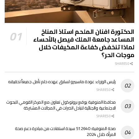
الدكتورة افنان الملحم استاذ المناخ
المساعد جامعة الملك فيصل بالأحساء
لماذا تنخفض كفاءة المكيفات خلال
موجات الحر؟
0 SHARES
رئيس الوزراء: عودة ماسبيرو لسابق عهده حلم نأمل جميعاً تحقيقه
0 SHARES
محافظ المنوفية يوقع بروتوكول تعاون مع المركز القومي للبحوث
الاجتماعية والجنائية لتبادل الخبرات في المجالات المشتركة
0 SHARES
صحة المنوفية: 512640 سيدة استفادت من مبادرة دعم صحة
المرأة خلال 2024