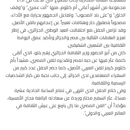
مجموعة من أشهر أغاني أم كلثوم، منها “أنت عمري” و”وقف
الخلق” و”على بلد المحبوب”. وتفاعل الجمهور بحرارة مع الأداء،
مصحوباً بتصفيق حار وهتافات تعبيراً عن إعجابهم بالفن الأصيل.
وقد تزامن الحفل مع احتفالات العيد الوطني الجزائري، في إطار
تعزيز العلاقات الثنائية بين مصر والجزائر وتأكيد عمق الروابط
الثقافية بين الشعبين الشقيقين.
كان من أبرز الحضور وزير الثقافة الجزائري زهير بللو، الذي ألقى
كلمة عبّر فيها عن حبه لمصر وتقديره للفن المصري، مشيداً بأم
كلثوم كرمز للفن العربي الأصيل، كما حضر الحفل عدد كبير من
السفراء المعتمدين لدى الجزائر، إلى جانب نخبة من كبار الشخصيات
الرسمية والثقافية.
وفي ختام الحفل الذي انتهى في تمام الساعة الحادية عشرة
مساءً، عبّر السفير مختار وريدة عن سعادته البالغة بنجاح الأمسية،
مؤكداً أن “الفن المصري ما زال يتربع على عرش الثقافة في
العالم العربي والدولي”.