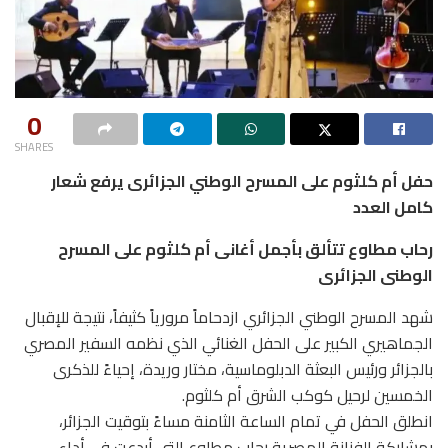
0
SHARES
حفل أم كلثوم على المسرح الوطني الجزائرى يرفع شعار
كامل العدد
رحاب مطاوع تتألق بأجمل أغانى أم كلثوم على المسرح
الوطنى الجزائرى
شهد المسرح الوطني الجزائري ازدحاماً مرورياً كثيفاً، نتيجة للإقبال
الجماهيري الكبير على الحفل الغنائي الذي نظمه السفير المصري
بالجزائر ورئيس البعثة الدبلوماسية، مختار وريدة، إحياءً للذكرى
الخمسين لرحيل كوكب الشرق أم كلثوم.
انطلق الحفل في تمام الساعة الثامنة مساءً بتوقيت الجزائر،
بمشاركة الفنانة المصرية رحاب مطاوع التي أبدعت في أداء