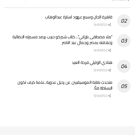
قاهرة الجان وسبع عهود لسارة عبدالوهاب
0 SHARES
“ملا مصطفى بارزاني”.. كتاب شيركو حبيب يرصد مسيرته النضالية
وعلاقته بمصر وجمال عبد الناصر
0 SHARES
هنادي الوليلي فرحة العيد
0 SHARES
متحدث نقابة الموسيقيين عن رحيل عدوية..علمنا كيف تكون
البساطة فنًا
0 SHARES