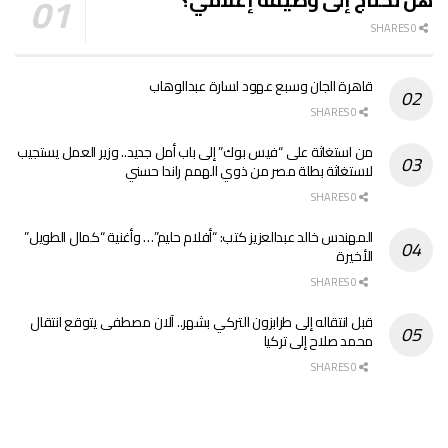
0 SHARES
قاهرة الجان وسبع عهود لسارة عبدالوهاب
0 SHARES
من استغاثة على “فيس بوك” إلى باب أمل جديد.. وزير العمل يستجيب
لاستغاثة بطلة مصر من ذوي الهمم راندا حسني
0 SHARES
المهندس خالد عبدالعزيز كتب: “أفلام حليم”… وأغنية “كمال الطويل”
الأخيرة
0 SHARES
قبل انتقاله إلى طرابزون التركي بشهر.. آلان مصطفى يتوقع انتقال
محمد صلاح إلى تركيا
0 SHARES