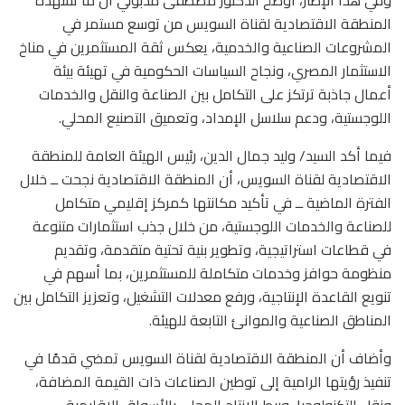
المنطقة الاقتصادية لقناة السويس من توسع مستمر في
المشروعات الصناعية والخدمية، يعكس ثقة المستثمرين في مناخ
الاستثمار المصري، ونجاح السياسات الحكومية في تهيئة بيئة
أعمال جاذبة ترتكز على التكامل بين الصناعة والنقل والخدمات
اللوجستية، ودعم سلاسل الإمداد، وتعميق التصنيع المحلي.
فيما أكد السيد/ وليد جمال الدين، رئيس الهيئة العامة للمنطقة
الاقتصادية لقناة السويس، أن المنطقة الاقتصادية نجحت ــ خلال
الفترة الماضية ــ في تأكيد مكانتها كمركز إقليمي متكامل
للصناعة والخدمات اللوجستية، من خلال جذب استثمارات متنوعة
في قطاعات استراتيجية، وتطوير بنية تحتية متقدمة، وتقديم
منظومة حوافز وخدمات متكاملة للمستثمرين، بما أسهم في
تنويع القاعدة الإنتاجية، ورفع معدلات التشغيل، وتعزيز التكامل بين
المناطق الصناعية والموانئ التابعة للهيئة.
وأضاف أن المنطقة الاقتصادية لقناة السويس تمضي قدمًا في
تنفيذ رؤيتها الرامية إلى توطين الصناعات ذات القيمة المضافة،
ونقل التكنولوجيا، وربط الإنتاج المحلي بالأسواق الإقليمية