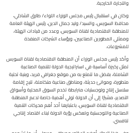
والتجارة الخارجية.
وكان في استقبال رئيس مجلس الوزراء اللواء/ طارق الشاذلي،
محافظ السويس، والسيد/ وليد جمال الدين، رئيس الهيئة العامة
للمنطقة الاقتصادية لقناة السويس، وعدد من قيادات الهيئة،
وممثلي المطورين الصناعيين، ورؤساء الشركات المنفذة
للمشروعات.
وأكد رئيس مجلس الوزراء أن المنطقة الاقتصادية لقناة السويس
تمثل ركيزة أساسية في استراتيجية الدولة للتنمية الصناعية
الشاملة، بفضل ما تتمتع به من موقع جغرافي فريد، وبنية تحتية
متطورة، وموانئ حديثة، ومناطق صناعية متكاملة، تتيح إقامة
سلاسل إنتاج ولوجستيات مترابطة تخدم السوق المحلية وأسواق
التصدير، مشيرًا إلى أن الدولة تولي أهمية خاصة لدعم المنطقة
الاقتصادية لقناة السويس، باعتبارها أحد أهم محركات التنمية
الصناعية واللوجستية وتعكس رؤية الدولة لبناء اقتصاد إنتاجي
تنافسي.
وفي هذا الإطار، أوضح الدكتور مصطفى مدبولي أن ما تشهده