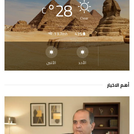
°
28
C
Clear
13.7mh
43%
الأحد
الأثنين
أهم الاخبار