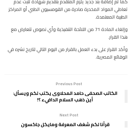
كما تم إضافة بند جديد يلزم المتقدم بتقديم شهادة تثبت عدم
تعاطي المواد المخدرة صادرة من القومسيون الطبي أو المراكز
الطبية المعتمدة.
وإلغاء المادة 71 من اللائحة التنفيذية وأي نصوص تتعارض مع
هذا القرار.
وأكد القرار على بدء العمل بالقرار من اليوم التالي لتاريخ نشره في
الوقائع المصرية.
Previous Post
الكاتب الصحفى حامد المحلاوى يكتب لكم ويسأل:
أين ذهب السلام الدافيء ؟!
Next Post
قرأنا لكم شغف المعرفة ومايكل جاكسون