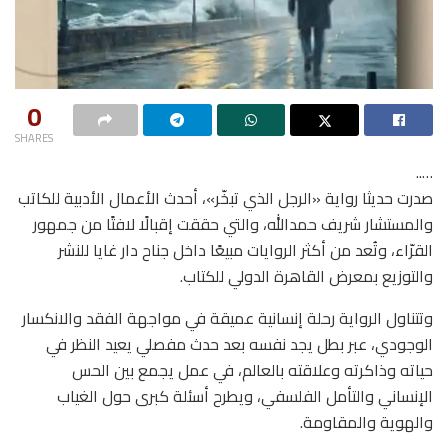
0
SHARES
…..
صدرت حديثا رواية «الرجل الذي تبخّر»، أحدث الأعمال الأدبية للكاتب
والمستشار شريف حمدالله، والتي حققت إقبالًا لافتًا من جمهور
القرّاء، وتُعد من أكثر الروايات مبيعًا داخل جناح دار غايا للنشر
والتوزيع بمعرض القاهرة الدولي للكتاب.
وتتناول الرواية رحلة إنسانية عميقة في مواجهة الفقد والانكسار
الوجودي، عبر بطل يجد نفسه بعد حدث مفصلي يعيد النظر في
حياته وذاكرته وعلاقته بالعالم، في عمل يجمع بين الحس
الإنساني والتأمل الفلسفي، ويطرح أسئلة كبرى حول الغياب
والهوية والمقاومة.