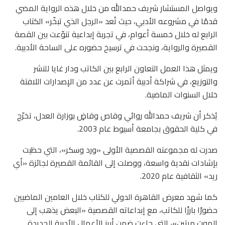
ويواصل المستشار شريف حمدالله من خلال هذه الرواية المضي
قدمًا في مشروعه الأدبي، حيث تُعد «الرجل الذي تبخّر» الكتاب
الرابع له خلال خمسة أعوام، في تجربة إبداعية تنوّعت بين القصة
القصيرة والرواية، ونجحت في ترسيخ حضوره على الساحة الأدبية.
ويمثل هذا العمل التعاون الرابع بين الكاتب ودار غايا للنشر
والتوزيع، في شراكة أدبية أثمرت عن عدد من الإصدارات اللافتة
خلال السنوات الماضية.
يُذكر أن شريف حمدالله روائي وقاص وقاضٍ بوزارة العدل، تخرّج
في كلية الحقوق بجامعة أسيوط عام 2003.
صدرت له مجموعته القصصية الأولى «ورد وسكر»، التي حظيت
بإشادات نقدية واسعة، ووصلت إلى القائمة القصيرة لجائزة «أي
ريد» الثقافية عام 2020.
كما شهد معرض القاهرة الدولي للكتاب خلال العامين الماضيين
حضورًا بارزًا للكاتب، مع إبداعاته القصصية «البعض يذهب إلى
الموت مرتين»، التي جاءت ضمن أبرز الأعمال الأدبية الجديدة