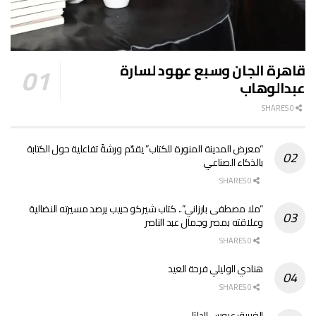
قاهرة الجان وسبع عهود لسارة
عبدالوهاب
0 SHARES
“معرض المدينة المنورة للكتاب” يقدّم ورشةً تفاعلية حول الكتابة
بالذكاء الصناعي
0 SHARES
“ملا مصطفى بارزاني”.. كتاب شيركو حبيب يرصد مسيرته النضالية
وعلاقته بمصر وجمال عبد الناصر
0 SHARES
هنادي الوليلي فرحة العيد
0 SHARES
الغربية: عروس الدلتا