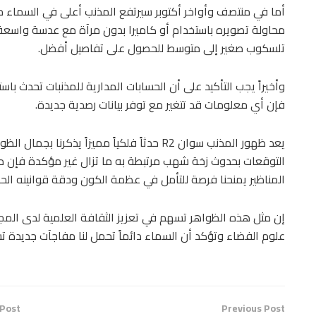
أما في منتصف وأواخر أكتوبر سيرتفع المذنب أعلى في السماء مم
محاولة تصويره باستخدام أو كاميرا بدون مرآة مع عدسة واسعة و
تلسكوب صغير إلى متوسط للحصول على تفاصيل أفضل.
وأخيراً يجب التأكيد على أن الحسابات المدارية للمذنبات تحدث باس
فإن أي معلومات قد تتغير مع توفر بيانات رصدية جديدة.
يعد ظهور المذنب سوان R2 حدثاً فلكياً مميزاً يذ
التوقعات بحدوث زخة شهب مرتبطة به ما تزال غير مؤكدة فإن مت
المناظير يمنحنا فرصة للتأمل في عظمة الكون ودقة قوانينه الحر
إن مثل هذه الظواهر تسهم في تعزيز الثقافة العلمية لدى المجت
علوم الفضاء وتؤكد أن السماء دائماً تحمل لنا مفاجآت جديدة 
 Post
Previous Post