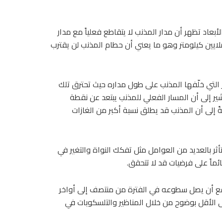
بعاد تظهر أن مدار المذنب لا يتقاطع فعلياً مع مدار
ض في تلك الفترة بل يمر فوقه على مسافة تقدر بحوالي 7 ملايين كيلومتر وهو ما يعني أن حطام المذنب لن يقترب
 التي خلّفها المذنب على طول مداره حيث تحترق تلك
ير إلى أن المسار الفعلي للمذنب يبتعد عن نقطة
ً إلى أن المذنب قد يطلق نسبة أكبر من الغازات
تأثر بالعديد من العوامل مثل تفكك النواة والتغير في
ماً على فرضيات قد لا تتحقق.
 فلكياً بارزاً؛ إذ يتوقع أن يصل سطوعه في الفترة من منتصف إلى أواخر
و على الأقل بوضوح من خلال المناظير والتلسكوبات في