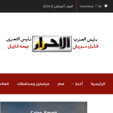
26
Columbus
السبت, أغسطس 8, 2026
°C
الرئيسية
أخبار
مصر
‏مراسلين ومحافظات
‏العالم
Cairo, Egypt