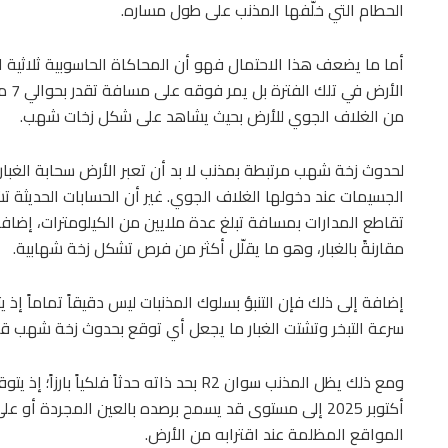
الحطام التي خلّفها المذنب على طول مساره.
أما ما يضعف هذا الاحتمال فهو أن المحاكاة الحاسوبية ثلاثية الأ
الأر
من الغلاف الجوي للأرض بحيث يشاهد على شكل زخات شهب.
لحدوث زخة شهب مرتبطة بمذنب لا بد أن تعبر الأرض سحابة الغبار
الجسيمات عند دخولها الغلاف الجوي. غير أن الحسابات الحديثة تش
تقاطع المدارات بمسافة تبلغ عدة ملايين من الكيلومترات، إضافة
مقارنةً بالغبار، وهو ما يقلّل أكثر من فرص تشكل زخة شهابية.
إضافة إلى ذلك فإن التنبؤ بسلوك المذنبات ليس دقيقاً تماماً إذ ي
سرعة التبخر وتشتت الغبار ما يجعل أي توقع بحدوث زخة شهب قائ
ومع ذلك يظل المذنب سوان R2 بحد ذاته حدثاً
أكتوبر 2025 إلى مستوى قد يسمح برصده بالعين المجردة أ
المواقع المظلمة عند اقترابه من الأرض.