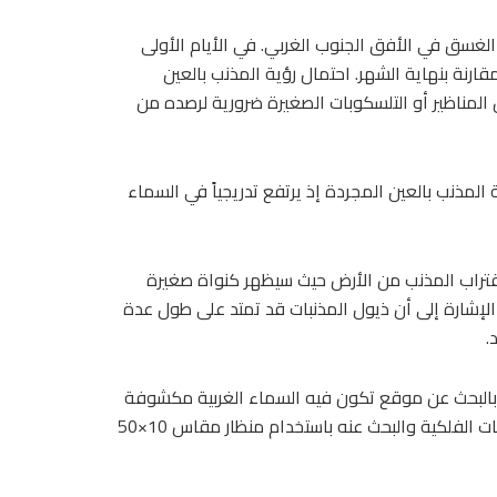
 الغسق في الأفق الجنوب الغربي. في الأيام الأولى
رنة بنهاية الشهر. احتمال رؤية المذنب بالعين
المناظير أو التلسكوبات الصغيرة ضرورية لرصده من
 المذنب بالعين المجردة إذ يرتفع تدريجياً في السماء
ين 20 و23 أكتوبر 2025 بالتزامن مع اقتراب المذنب من الأرض حيث سيظهر كنواة صغيرة
لإشارة إلى أن ذيول المذنبات قد تمتد على طول عدة
.
ح بالبحث عن موقع تكون فيه السماء الغربية مكشوفة
بعد غروب الشمس ثم تحديد موقع المذنب باستخدام أحد التطبيقات الفلكية والبحث عنه باستخدام منظار مقاس 10×50