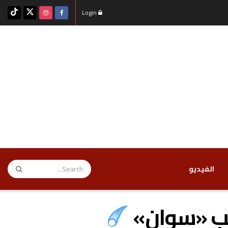
Login
‏الفيديو
رقب «سوان»