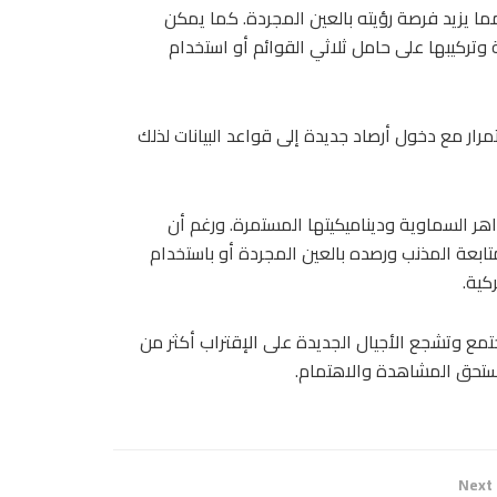
ا يزيد فرصة رؤيته بالعين المجردة. كما يمكن
تركيبها على حامل ثلاثي القوائم أو استخدام
تمرار مع دخول أرصاد جديدة إلى قواعد البيانات لذلك
كرنا بجمال الظواهر السماوية وديناميكيتها المستمرة. ورغم أن
ابعة المذنب ورصده بالعين المجردة أو باستخدام
كية.
مع وتشجع الأجيال الجديدة على الإقتراب أكثر من
تستحق المشاهدة والاهتمام.
Next