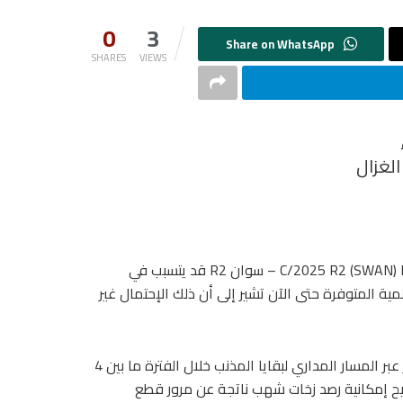
0
3
SHARES
VIEWS
الغزال
تداولت بعض المصادر معلومات تفيد بأن المذنب المكتشف حديثًا C/2025 R2 (SWAN) – سوان R2 قد يتسبب في
 2025 إلا أن المعطيات العلمية المتوفرة حتى الآن تشير إلى أن ذلك الإحتمال غير
ما يدعم هذا الطرح هو وجود توقعات تشير إلى أن الأرض قد تمر عبر المسار المداري لبقايا المذنب خلال الفترة ما بين 4
 قد يتيح إمكانية رصد زخات شهب ناتجة عن مرور قطع