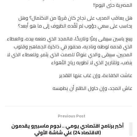
المصرية حتى اليوم!!
هل يعاقب المدرب على نجاح كان قريبًا من الاكتمال؟ وهل
يحاسب على سعي دؤوب لم تَقُده الظروف إلى ما هو أبعد؟
ربيع ياسين سيبقى رمزًا وتاريخًا، فالمجد الذي صنعه بيده، والعطاء
الذي قدمه لوطنه وناديه، محفور في ذاكرة الجماهير وقلوب
المحبين، سيبقى والدي عنوانًا للصمت الذي يثمر، وللعطاء الذي لا
ينضب، وللتاريخ الذي لا تطويه رياح الأهواء
عاشت الكفاءة، وإن غاب عنها التقدير
عاش المجد، وإن حاول الظلم أن يطمِسه
Previous Post
أكبر برنامج اقتصادي يومي .. نجوم ماسبيرو يقدمون
(الاقتصاد 24) علي شاشة الأولي