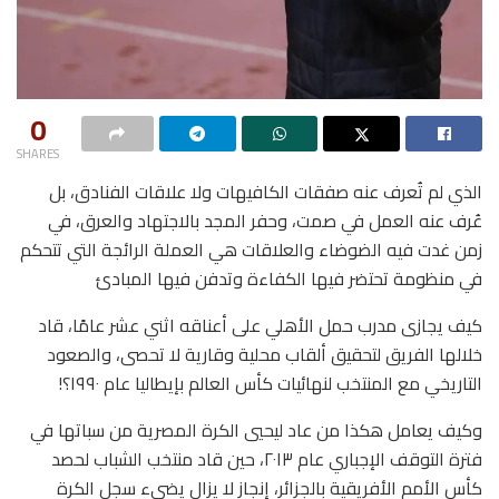
0
SHARES
الذي لم تُعرف عنه صفقات الكافيهات ولا علاقات الفنادق، بل
عُرف عنه العمل في صمت، وحفر المجد بالاجتهاد والعرق، في
زمن غدت فيه الضوضاء والعلاقات هي العملة الرائجة التي تتحكم
في منظومة تحتضر فيها الكفاءة وتدفن فيها المبادئ
كيف يجازى مدرب حمل الأهلي على أعناقه اثني عشر عامًا، قاد
خلالها الفريق لتحقيق ألقاب محلية وقارية لا تحصى، والصعود
التاريخي مع المنتخب لنهائيات كأس العالم بإيطاليا عام ١٩٩٠؟!
وكيف يعامل هكذا من عاد ليحيي الكرة المصرية من سباتها في
فترة التوقف الإجباري عام ٢٠١٣، حين قاد منتخب الشباب لحصد
كأس الأمم الأفريقية بالجزائر، إنجاز لا يزال يضيء سجل الكرة