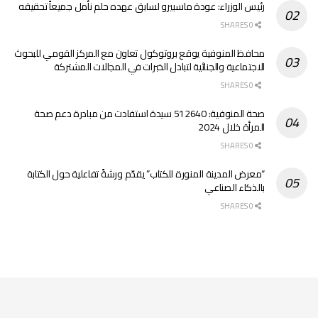
رئيس الوزراء: عودة ماسبيرو لسابق عهده حلم نأمل جميعاً تحقيقه
0 SHARES
محافظ المنوفية يوقع بروتوكول تعاون مع المركز القومي للبحوث
الاجتماعية والجنائية لتبادل الخبرات في المجالات المشتركة
0 SHARES
صحة المنوفية: 512640 سيدة استفادت من مبادرة دعم صحة
المرأة خلال 2024
0 SHARES
“معرض المدينة المنورة للكتاب” يقدّم ورشةً تفاعلية حول الكتابة
بالذكاء الصناعي
0 SHARES