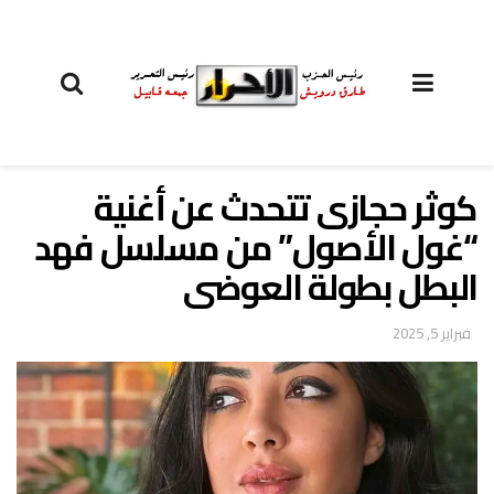
كوثر حجازى تتحدث عن أغنية
“غول الأصول” من مسلسل فهد
البطل بطولة العوضى
فبراير 5, 2025