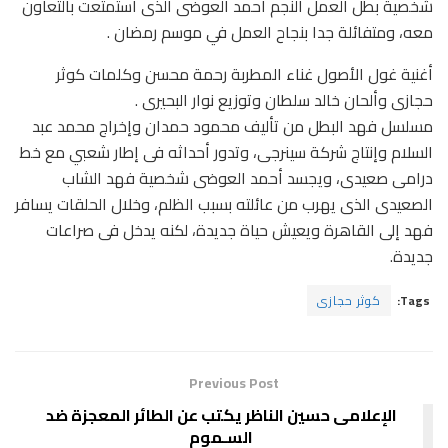
شخصية بطل العمل النجم أحمد العوضى الذى استمتعت بالتعاون
معه، ومتفائلة جدا بنجاح العمل في موسم رمضان .
أغنية غول الأصول غناء المطربة رحمة محسن وكلمات كوثر
حجازى وألحان خالد سلطان وتوزيع نوار البحيرى .
مسلسل فهد البطل من تأليف محمود حمدان وإخراج محمد عبد
السلام وإنتاج شركة سينرجى، وتدور أحداثه فى إطار شعبي مع خط
درامى صعيدى، ويجسد أحمد العوضى شخصية فهد الشاب
الصعيدى الذى يهرب من عائلته بسبب الظلم، وخلال الحلقات يسافر
فهد إلى القاهرة ويعيش حياة جديدة، لكنه يدخل فى صراعات
جديدة.
Tags:
كوثر حجازى
Previous Post
الإعلامى حسين الناظر يكتب عن ‏الطائر المعجزة ضد
السـموم