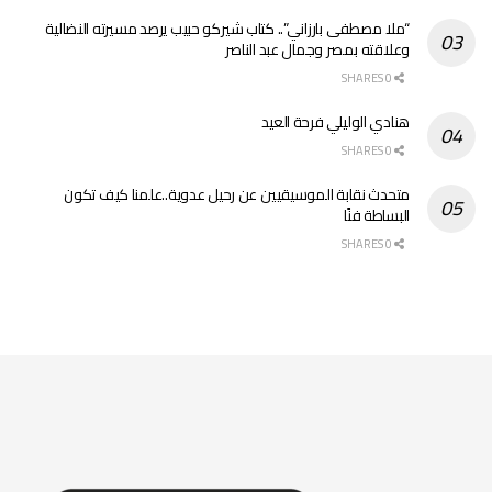
“ملا مصطفى بارزاني”.. كتاب شيركو حبيب يرصد مسيرته النضالية
وعلاقته بمصر وجمال عبد الناصر
0 SHARES
هنادي الوليلي فرحة العيد
0 SHARES
متحدث نقابة الموسيقيين عن رحيل عدوية..علمنا كيف تكون
البساطة فنًا
0 SHARES