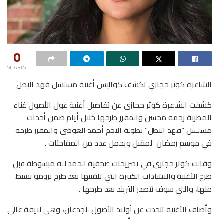
0
SHARES
الشاعرة كوثر حجازي تكشف كواليس أغنية مسلسل فهد البطل
كشفت الشاعرة كوثر حجازى عن تفاصيل أغنية غول الأصول غناء
المطربة رحمة محسن والمقرر طرحها خلال أيام ضمن أحداث
مسلسل “فهد البطل” بطولة النجم أحمد العوضى والمقرر طرحه
في موسم رمضان المقبل ويحمل عدد من المفاجئات .
وقالت كوثر حجازى في تصريحات صحفية الحمد لله مبسوطة قبل
طرح الأغنية والاشادات الكبيرة التي تلقيتها بعد طرح برومو بسيط
منها، والتي سوف تتصدر التريند بعد طرحها .
وأضاف الأغنية تتحدث عن أولاد الأصول الجدعان، وهى لايقة عالى