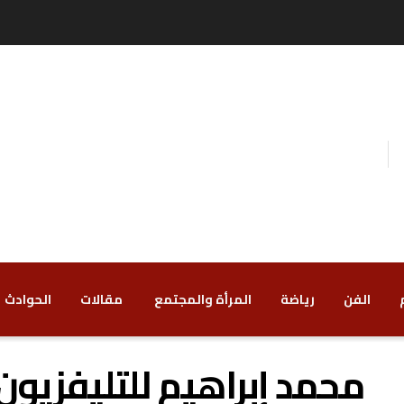
الفن
رياضة
‏المرأة والمجتمع
‏ مقالات
‏الحوادث
محمد إبراهيم للتليفزيون ،