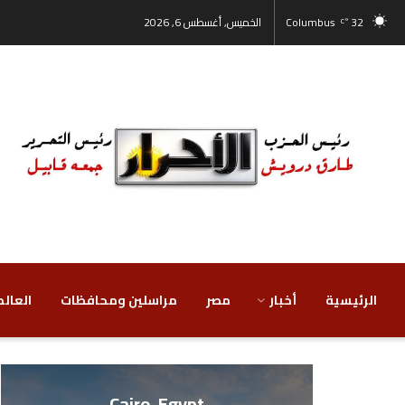
32
Columbus
الخميس, أغسطس 6, 2026
°C
الرئيسية
أخبار
مصر
‏مراسلين ومحافظات
‏العالم
Cairo, Egypt