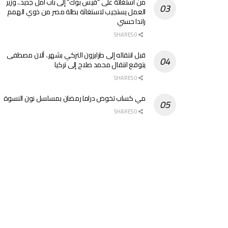
من استغاثة على “فيس بوك” إلى باب أمل جديد.. وزير
العمل يستجيب لاستغاثة بطلة مصر من ذوي الهمم
راندا حسني
0 SHARES
قبل انتقاله إلى طرابزون التركي بشهر.. آلان مصطفى
يتوقع انتقال محمد صلاح إلى تركيا
0 SHARES
مي كساب تخوض دراما رمضان بمسلسل نون النسوة
0 SHARES