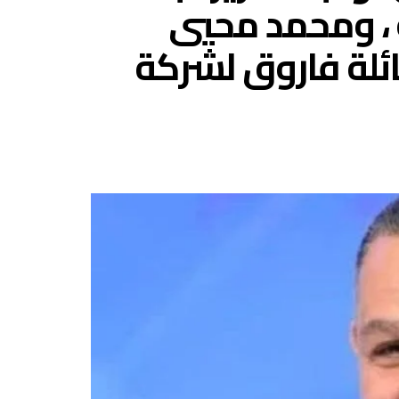
ة ، ومحمد محيي
نائلة فاروق لشركة