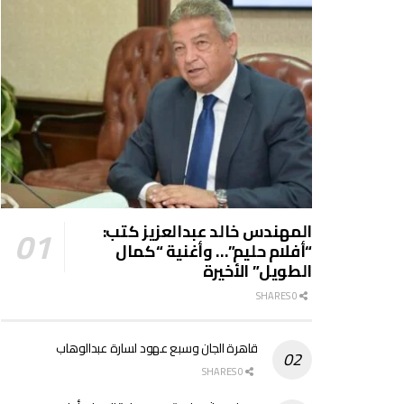
المهندس خالد عبدالعزيز كتب:
“أفلام حليم”… وأغنية “كمال
الطويل” الأخيرة
0 SHARES
قاهرة الجان وسبع عهود لسارة عبدالوهاب
0 SHARES