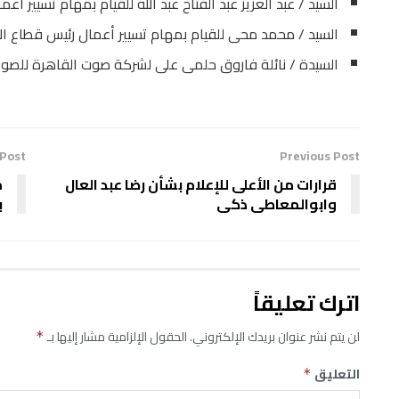
السيد / عبد العزيز عبد الفتاح عبد الله للقيام بمهام تسيير أع
السيد / محمد محى للقيام بمهام تسيير أعمال رئيس قطاع الأ
السيدة / نائلة فاروق حلمى على لشركة صوت القاهرة للصوتيا
 Post
Previous Post
قرارات من الأعلى للإعلام بشأن رضا عبد العال
‏
وابوالمعاطى ذكى
ب
اترك تعليقاً
لن يتم نشر عنوان بريدك الإلكتروني.
الحقول الإلزامية مشار إليها بـ
*
التعليق
*