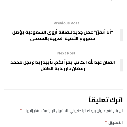
Previous Post
“أنا أتغيّر” عمل جديد للفنانة أروى السعودية يؤصل
مفهوم الأغنية العربية بالفصحى
Next Post
الفنان عبدالله الكاتب يقرأ لكم: تأييد إيداع نجل محمد
رمضان دار رعاية الطفل
اترك تعليقاً
لن يتم نشر عنوان بريدك الإلكتروني.
الحقول الإلزامية مشار إليها بـ
*
التعليق
*