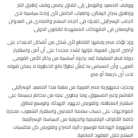
ووقف التصعيد والتوصل إلى اتفاق يضمن وقف إطلاق النار
وإطلاق سراح الرهائن، والغياب الكامل لأى إرادة سياسية لدى
الجانب الإسرائيلى للتحرك فى اتجاه السلام والتمادى فى العدوان
والإمعان فى الانتهاكات الممنهجة للقانون الدولى.
وإذ تؤكد مصر رفضها القاطع لأى شكل من أشكال الاعتداء على
أراضى الدول العربية، فإنها تشدد مجددا على أن أمن واستقرار
دولة قطر الشقيقة يُعد ركيزة أساسية من ركائز الأمن القومى
العربى، وأن المساس به يُمثّل تطورًا بالغ الخطورة لا يمكن قبوله
تحت أى ذريعة أو مبرر.
وحذرت جمهورية مصر العربية من مغبة هذا التصعيد الإسرائيلى
الغاشم وغير المسبوق، وما ينطوى عليه من مخاطر جسيمة على
استقرار المنطقة، وتقويض لجهود التهدئة، وتوسيع لنطاق
المواجهات على حساب سلامة المدنيين واستقرار الشعوب، محذرة
كافة الأطراف الإقليمية والدولية من السياسة الإسرائيلية
المتهورة الهادفة لتوسيع دائرة الصراع وتقويض كل مكتسبات
السلام خلال العقود الماضية.