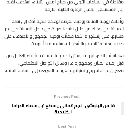
مفاجئة في الساعات الأولى من صباح أمس الثلاثاء، استدعت نقله
إلى المستشفى لتلقي الرعاية الطبية اللازمة.
وأعلنت زوجته الفنانة روجينا، تعرضه لوعكة صحية أدت إلى نقله
للمستشفى وذلك من خلال نشرها صورة من داخل المستشفى عبر
حسابها على إنستجرام، كما طمأنت روجينا الجمهور والأصدقاء على
صحته وكتبت: “الحمد والشكر لله.. سلامتك يا أشرف”.
بعد انتشار الخبر، انهالت رسائل الدعم والتمنيات بالشفاء العاجل من
قبل زملاء الفنان وجمهوره عبر وسائل التواصل الاجتماعي،
معبرين عن قلقهم وتمنياتهم بعودته السريعة إلى الساحة الفنية.
Previous Post
فارس البلوشي.. نجم عُماني يسطع في سماء الدراما
الخليجية
Next Post