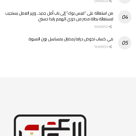
0 SHARES
من استغاثة على “فيس بوك” إلى باب أمل جديد.. وزير العمل يستجيب
لاستغاثة بطلة مصر من ذوي الهمم راندا حسني
0 SHARES
مي كساب تخوض دراما رمضان بمسلسل نون النسوة
0 SHARES