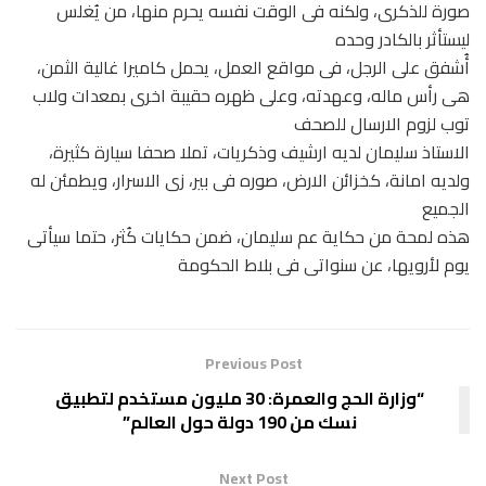
صورة للذكرى، ولكنه فى الوقت نفسه يحرم منها، من يُغلس
ليستأثر بالكادر وحده
أُشفق على الرجل، فى مواقع العمل، يحمل كاميرا غالية الثمن،
هى رأس ماله، وعهدته، وعلى ظهره حقيبة اخرى بمعدات ولاب
توب لزوم الارسال للصحف
الاستاذ سليمان لديه ارشيف وذكريات، تملا صحفا سيارة كثيرة،
ولديه امانة، كخزائن الارض، صوره فى بير، زى الاسرار، ويطمئن له
الجميع
هذه لمحة من حكاية عم سليمان، ضمن حكايات كُثر، حتما سيأتى
يوم لأرويها، عن سنواتى فى بلاط الحكومة
Previous Post
“وزارة الحج والعمرة: 30 مليون مستخدم لتطبيق
نسك من 190 دولة حول العالم”
Next Post