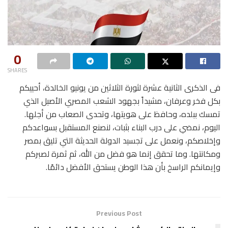
0
SHARES
فى الذكرى الثانية عشرة لثورة الثلاثين من يونيو الخالدة، أحييكم
بكل فخر وعرفان، مشيداً بجهود الشعب المصري الأصيل الذي
تمسك ببلده، وحافظ على هويتها، وتحدى الصعاب من أجلها.
اليوم، نمضي على درب البناء بثبات، لنصنع المستقبل بسواعدكم
وإخلاصكم، ونعمل على تجسيد الدولة الحديثة التي تليق بمصر
ومكانتها. وما تحقق إنما هو فضل من الله، ثم ثمرة لصبركم
وإيمانكم الراسخ بأن هذا الوطن يستحق الأفضل دائمًا.
Previous Post