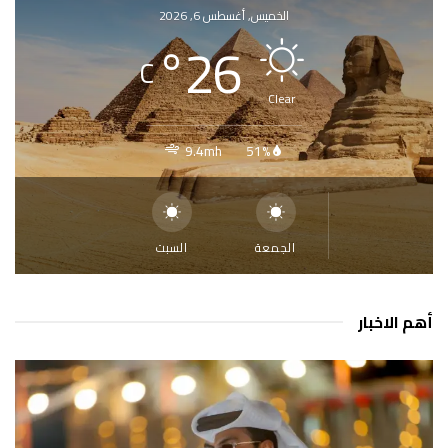
الخميس, أغسطس 6, 2026
°
26
C
Clear
9.4mh
51%
الجمعة
السبت
أهم الاخبار