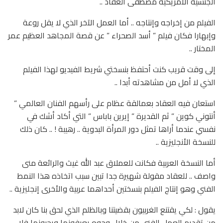
الجنسية الأمريكية مصطفى العقاد ..
الفيلم من إخراجه وإنتاجه .. أما العمل الآخر الذي لا يقل روعة
وإبهارا فكان فيلم ” أسد الصحراء ” عن قصة المجاهد العظيم عمر
المختار ..
إلى وقت قريب كنت أحتفظ بنسختي شريط الفيديو لهذا الفيلم
الذي لا أمل من مشاهدته أبدا ..
استعان فيه العقاد بعمالقة عظام على رأسهم الفنان العالمي ”
أنتوني كوين ” ثم القديرة ” إيرين باباس ” التي أكاد أشك في
نفسي عندما أراها تمثل دور المرأة البدوية .. رهيبة ! .. كان ذلك
للنسخة الأنجليزية ..
أما النسخة العربية فكانت للعملاق عبد الله غيث والرائعة منى
واصف .. للعقاد مقولة شهيرة جدا تبين سبب اتخاذه هذا النمط
الفني وهو إنتاج الفيلم بنسختين أحداهما عربية والأخرى إنجليزية ..
يقول : لكي يقتنع الغربيون بقضيتنا وبالظلم الذي لحق بنا كان لابد
من تقديم العمل الفني من خلال وجوه يعرفونها ويحبونها فلا