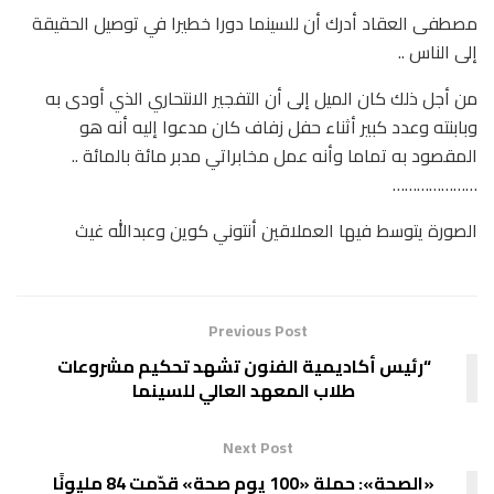
مصطفى العقاد أدرك أن للسينما دورا خطيرا في توصيل الحقيقة
إلى الناس ..
من أجل ذلك كان الميل إلى أن التفجير الانتحاري الذي أودى به
وبابنته وعدد كبير أثناء حفل زفاف كان مدعوا إليه أنه هو
المقصود به تماما وأنه عمل مخابراتي مدبر مائة بالمائة ..
…………………
الصورة يتوسط فيها العملاقين أنتوني كوين وعبدالله غيث
Previous Post
“رئيس أكاديمية الفنون تشهد تحكيم مشروعات
طلاب المعهد العالي للسينما
Next Post
«الصحة»: حملة «100 يوم صحة» قدّمت 84 مليونًا