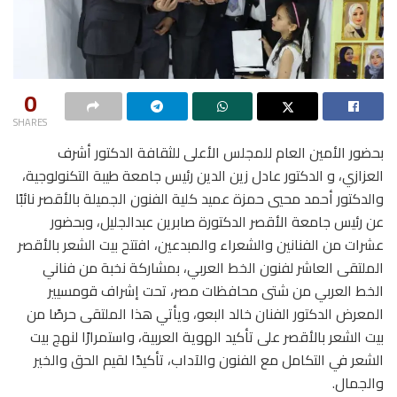
0
SHARES
بحضور الأمين العام للمجلس الأعلى للثقافة الدكتور أشرف
العزازي، و الدكتور عادل زين الدين رئيس جامعة طيبة التكنولوجية،
والدكتور أحمد محيي حمزة عميد كلية الفنون الجميلة بالأقصر نائبًا
عن رئيس جامعة الأقصر الدكتورة صابرين عبدالجليل، وبحضور
عشرات من الفنانين والشعراء والمبدعين، افتتح بيت الشعر بالأقصر
الملتقى العاشر لفنون الخط العربي، بمشاركة نخبة من فناني
الخط العربي من شتى محافظات مصر، تحت إشراف قومسيير
المعرض الدكتور الفنان خالد البعو، ويأتي هذا الملتقى حرصًا من
بيت الشعر بالأقصر على تأكيد الهوية العربية، واستمرارًا لنهج بيت
الشعر في التكامل مع الفنون والآداب، تأكيدًا لقيم الحق والخير
والجمال.