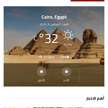
Cairo, Egypt
السبت, أغسطس 8, 2026
°
32
C
Sunny
11.2mh
29%
الأحد
الأثنين
أهم الاخبار