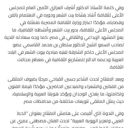
وفي كلمة الأستاذ الدكتور أشرف العزازي الأمين العام للمجلس
الأعلى للثقافة أشاد بنشاط بيت الشعر ودوره في الاهتمام بالفن
وقضاياه، مؤكدًا اعتزاز وزارة الثقافة المصرية متمثلة في
المجلس الأعلى للثقافة، بدور بيت الشعر وأنشطته الثقافية، ما
يعزز المشهد الإبداعي والثقافي في مصر، كما وجه سعادته التحية
لصاحب السمو الشيخ الدكتور سلطان بن محمد القاسمي عضو
المجلس الأعلى حاكم الشارقة لتبنيه مبادرة بيوت الشعر في البلاد
العربية ودعمه الدائم للمشاريع الثقافية في معظم مجالات
الثقافة.
وبعد الافتتاح تحدث الشاعر حسين القباحي مرحبًا بضيوف الملتقى
من الفنانين والشعراء والمبدعين الحاضرين، مؤكدًا قيمة الفنون
وتكاملها، ما يغذي الوجدان ويؤكد هويتنا العربية والإسلامية،
حيث يمثل الملتقى تنويعات مختلفة من محافظات مصر.
وفي الندوة التي أقيمت على هامش الافتتاح بعنوان “الخط
العربي وتعزيز الهوية العربية” تحدث الفنان مصطفى عمري عن
جماليات الخط العربي وفنونه، متحدثًا عما يسميه بأسرار الحروف،