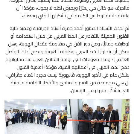
فالحرف هو كائن حي يعتلُّ ويمرض لكنه لا يموت، مؤكدًا أن
علاقة دلالية تربط بين الكلمة في تشكيلها الفني ومعناها.
ثم تحدث الأستاذ الدكتور أحمد حمزة أستاذ الجرافيك وعميد كلية
الفنون الجميلة بالأقصر عن الخط العربي من خلال استخدامه أو
توظيفه جماليًّا، وعن دور الفن في مقاومة فقدان الهوية، وهل
يمكن أن يتجاوز الخط العربي وظيفته اللغوية ويصبح أداة للتواصل
العالمي؟ وما المعوقات التي تواجه الفنانين العرب عند محاولتهم
دمج الخط العربي في أعمالهم الفنية، مؤكدًا أهمية الفنون
بشكل عام في تأكيد الهوية، فالهوية ليست مجرد انتماء جغرافي،
بل هي مجموعة من القيم والمبادئ والأفكار الثقافية والفنية
التي يتشكَّل منها وعي الإنسان.