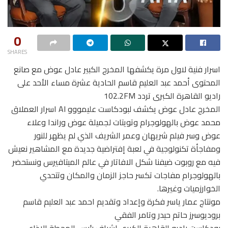
0
SHARES
اسرار فنية لاول مرة يكشفها المخرج الكبير عادل عوض مع صانع
المحتوى أحمد عبد العليم قاسم الحادية عشرة مساء الأحد على
راديو القاهرة الكبرى تردد 102.2FM
المخرج عادل عوض يكشف لبودكاست عليمووو AI اسرار العملاق
محمد عوض بالهولوجرام وتويتات لجميلة عوض وراندا وعلاء
عوض وسر فيلم شريهان وعمر الشريف الذي لم يظهر للنور
ومفاجأة تكنولوجية في لعبة إفتراضية جديدة مع المشاهير نعيش
فيه مع روبوت ضيفنا شكل الافاتار في عالم الميتافيرس ونستحضر
بالهولوجرام مفاجات تكسر حاجز الزمان والمكان وتتحدي
الخوارزميات وغيرها.
مونتاج عمار ياسر فكرة وإعداد وتقديم احمد عبد العليم قاسم
بروديوسرز حاتم حيدر وتامر الفقي
بودكاست راديو القاهرة الكبري إشراف رئيس المحطة الاذاعي