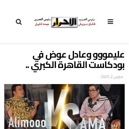
عليمووو وعادل عوض في
بودكاست القاهرة الكبري ..
مارس 2, 2025