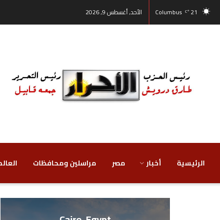
21
Columbus
الأحد, أغسطس 9, 2026
°C
الرئيسية
أخبار
مصر
‏مراسلين ومحافظات
‏العالم
Cairo, Egypt