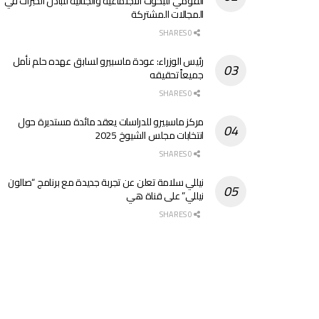
القومي للبحوث الاجتماعية والجنائية لتبادل الخبرات في
المجالات المشتركة
0 SHARES
رئيس الوزراء: عودة ماسبيرو لسابق عهده حلم نأمل
جميعاً تحقيقه
0 SHARES
مركز ماسبيرو للدراسات يعقد مائدة مستديرة حول
انتخابات مجلس الشيوخ 2025
0 SHARES
نيللي سلامة تعلن عن تجربة جديدة مع برنامج “صالون
نيللي” على قناة هي
0 SHARES