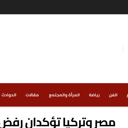
الفن
رياضة
‏المرأة والمجتمع
‏ مقالات
‏الحوادث
مصر وتركيا تؤكدان رفض إ