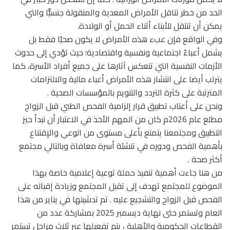
الحد من خطر تناقل الأمراض المعدية والمنقولة جنسيًّا والتي
يمكن أن تنتقل للأبناء أثناء الحمل أو الولادة.
وفي الواقع فإن عبء هذه الأمراض لا يكون صحيًا فقط بل
يشمل أعباءً اجتماعية ونفسية واقتصادية؛ حيث تؤدي إلى حدوث
الأزمات النفسية التي تنعكس آثارها على جميع أفراد الأسرة، كما
يترتب أيضا على انتشار هذه الأمراض أعباء مالية والالتزامات
المترتبة على كثرة التردد والتنويم بالمؤسسات الصحية .
ونحن على أعتاب تطبيق قرار إلزامية الفحص الطبي قبل الزواج
مطلع عام 2026م كان من المهم الأخذ في الاعتبار أن نبدأ حيز
التطبيق ومجتمعنا يتمتع بأعلى مستوى من الوعي والإقتناع
بأهمية الفحص ودوره في تنشئة أسرة معافاة وبالتالي مجتمع
أكثر صحة .
من هنا جاءت أهمية تنفيذ حملة توعية إعلامية خاصة بهذا
الموضوع للمجتمع تهدف إلى تقبل المجتمع وزيادة إقباله على
الفحص قبل الزواج والتشجيع عليه . تم تدشينها في يناير من هذا
العام وتستمر حتى نهاية ديسمبر 2025 بمشاركة عدد من
القطاعات الحكومية والأهلية ، يتم تفعيلها عبر ثلاث مراحل تستمر