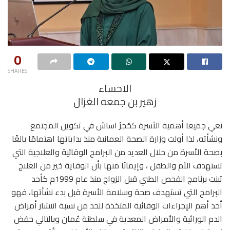
0
SHARES
الاحساء
زهير بن جمعه الغزال
نعي جميعا أهمية الأسرة كحَجرُ اساسُ في تكوين المجتمع
ونشأته، لذا أولت وزارة الصحة العمانية منذ بداياتها اهتمامًا بالغًا
بصحة الأسرة من خلال العديد من البرامج الوقائية والعلاجية التي
تستهدف الأم والطفل ، وإيمانًا منها بأن الوقاية خير من العلاج
تبنت برنامج الفحص الطبي قبل الزواج منذ عام 1999م كأحد
البرامج التي تستهدف صحة وسلامة الأسرة قبل بدء نشأتها، فهو
أحد أهم الإجراءات الوقائية المتخذة للحد من نسبة انتشار أمراض
الدم الوراثية والأمراض المعدية في سلطنة عُمان وبالتالي خفض