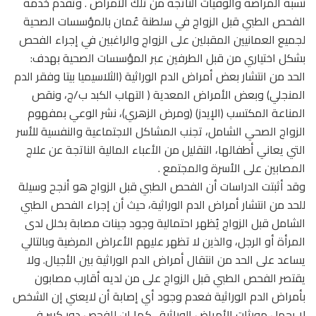
نسبة المراضة والوفيات الناتجة من تلك الأمراض . وتُقدم خدمة
الفحص الطبي قبل الزواج في سلطنة عُمان بالمؤسسات الصحية
لجميع العمانيين المقبلين على الزواج والراغبين في إجراء الفحص
بشكل اختياري من قبل الطرفين عبر المؤسسات الصحية بهدف:
الحد من انتشار بعض أمراض الدم الوراثية (الثلاسيميا بيتا وفقر الدم
المنجلي) وبعض الأمراض المعدية ( التهاب الكبد ب/ج، ونقص
المناعة المكتسب (الإيدز) (ومرض الزهري)، نشر الوعي بمفهوم
الزواج الصحي الشامل، تجنب المشاكل الاجتماعية والنفسية للأسر
التي يعاني أطفالها، التقليل من الأعباء المالية الناتجة عن علاج
المصابين على الأسرة والمجتمع .
وقد أثبتت الدراسات أن الفحص الطبي قبل الزواج هو أنجح وسيلة
للحد من انتشار أمراض الدم الوراثية، حيث أن إجراء الفحص الطبي
الشامل قبل الزواج يُظهر احتمالية وجود جينات مصابة بخلل لدى
المرأة أو الرجل، والذين لا تظهر عليهم الأعراض المرضية وبالتالي
يساعد على الحد من انتقال أمراض الدم الوراثية بين الأجيال. ولا
يقتصر الفحص الطبي قبل الزواج على من لديه أقارب مصابون
بأمراض الدم الوراثية فعدم وجود أي إصابة أن لايعني إن الشخص
لا يحمل مورثات الأمراض الوراثية . كما إن للفحص دور كبير في