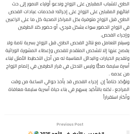
الطبي للشباب المقبلين على الزواج وندعو أولياء الامور إلى حث
ابنائهم المقبلين على الزواج على إجرائه؛ فخدمات عيادات الفحص
الطبي قبل الزواج متوفرة بكل المراكز الصحية كل ما على الراغبين
في الزواج الحضور سواء بشكل فردي، أو حضور كلا الطرفين
وإجراء الفحص.
وسيتم التعامل مع نتائج الفحص الطبي قبل الزواج بسرية تامة ولا
يفصح عنها إلا للشخص المتقدم للفحص وإعطاء المشورة الوراثية
وتقديم الخيارات والبدائل المناسبة له من أجل التخطيط الأمثل لبناء
أسرة سليمة صحيًّا وليس التدخل في قرار الطرفين في إتمام الزواج
من عدمه .
ونؤكد ختاماً إن إجراء الفحص قد يأخذ حوالي الساعة من وقت
المراجع ، لكنه بالتأكيد يسهم في بناء حياة أسرية سليمة معافاة
وأكثر استقراراً
Previous Post
الخميس : الأرض في الأوج 2025