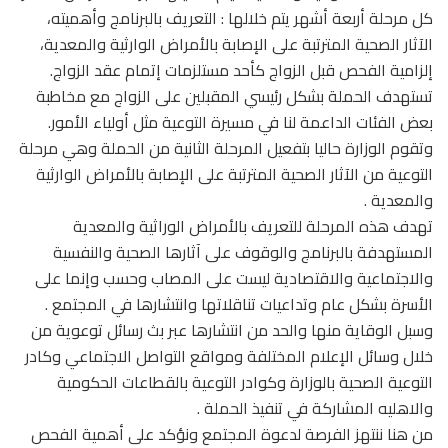
كل مرحلة أربعة أشهر يتم خلالها : التعريف بالبرنامج وأهميته،
الآثار الصحية المترتبة على الإصابة بالأمراض الوارثية والمعدية،
إلزامية الفحص قبل الزواج كأحد مستلزمات إتمام عقد الزواج.
تستهدف الحملة بشكل رئيسي المقبلين على الزواج مع مخاطبة
بعض الفئات الداعمة لنا في مسيرة التوعية مثل أولياء الأمور.
وتقوم الوزارة حاليا بتفعيل المرحلة الثانية من الحملة وهي مرحلة
التوعية من الآثار الصحية المترتبة على الإصابة بالأمراض الوارثية
والمعدية .
تهدف هذه المرحلة للتعريف بالأمراض الوراثية والمعدية
المستهدفة بالبرنامج والوقوف على آثارها الصحية والنفسية
والاجتماعية والاقتصادية ليست على المصاب وحسب وإنما على
الأسرة بشكل عام وتداعيات تناقلاتها وانتشارها في المجتمع .
وسبل الوقاية منها والحد من انتشارها عبر بث رسائل توعوية من
خلال وسائل الإعلام المختلفة ومواقع التواصل الاجتماعي وكادر
التوعية الصحية بالوزارة وكوادر التوعية بالقطاعات الحكومية
والاهليه المشاركة في تنفيذ الحملة .
من هنا ننتهز الفرصة لدعوة المجتمع ونؤكد على أهمية الفحص